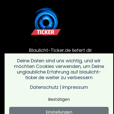
Blaulicht-Ticker.de liefert dir
aktuelle Meldungen von
Deine Daten sind uns wichtig, und wir
Polizei, Feuerwehr und von
möchten Cookies verwenden, um Deine
Rettungsdiensteinsätze. Bleib
unglaubliche Erfahrung auf blaulicht-
informiert über alle wichtigen
ticker.de weiter zu verbessern
Vorfälle in deiner Region mit
schnellen und verlässlichen
Datenschutz
|
Impressum
Updates sowie wichtigen
Sicherheitsinformationen.
Bestätigen
Einstellungen