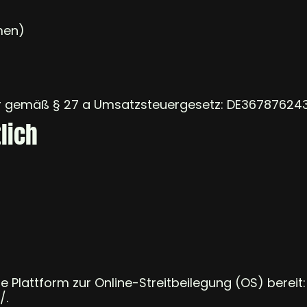
hmen)
r gemäß § 27 a Umsatzsteuergesetz: DE36787624
lich
e Plattform zur Online-Streitbeilegung (OS) bereit:
/
.