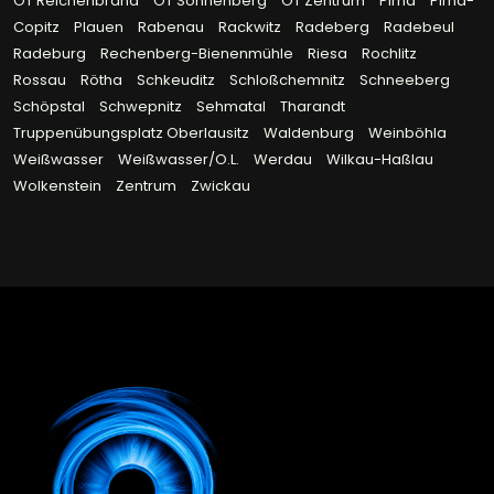
OT Reichenbrand
OT Sonnenberg
OT Zentrum
Pirna
Pirna-
Copitz
Plauen
Rabenau
Rackwitz
Radeberg
Radebeul
Radeburg
Rechenberg-Bienenmühle
Riesa
Rochlitz
Rossau
Rötha
Schkeuditz
Schloßchemnitz
Schneeberg
Schöpstal
Schwepnitz
Sehmatal
Tharandt
Truppenübungsplatz Oberlausitz
Waldenburg
Weinböhla
Weißwasser
Weißwasser/O.L.
Werdau
Wilkau-Haßlau
Wolkenstein
Zentrum
Zwickau