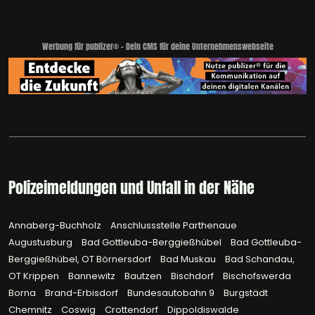
Werbung für publizer® - Dein CMS für deine Unternehmenswebseite
Polizeimeldungen und Unfall in der Nähe
Annaberg-Buchholz
Anschlussstelle Parthenaue
Augustusburg
Bad Gottleuba-Berggießhübel
Bad Gottleuba-
Berggießhübel, OT Börnersdorf
Bad Muskau
Bad Schandau,
OT Krippen
Bannewitz
Bautzen
Bischdorf
Bischofswerda
Borna
Brand-Erbisdorf
Bundesautobahn 9
Burgstädt
Chemnitz
Coswig
Crottendorf
Dippoldiswalde