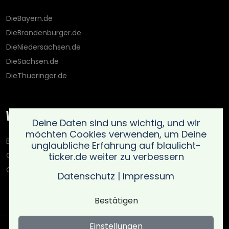
DieBayern.de
DieBrandenburger.de
DieNiedersachsen.de
DieSachsen.de
DieThueringer.de
Weitere Portale
Deine Daten sind uns wichtig, und wir
möchten Cookies verwenden, um Deine
Blaulicht-Ticker.de
unglaubliche Erfahrung auf blaulicht-
ticker.de weiter zu verbessern
Oberlausitz.holiday
OnlinedatingKompass.de
Datenschutz
|
Impressum
Bestätigen
Einstellungen