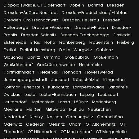
Dippoldiswalde, OT Ulberndorf
Döbeln
Dohma
Dresden
Dresden-Äußere Neustadt
Dresden-Friedrichstadt/ -Löbtau
Dresden-Großzschachwitz
Dresden-Hellerau
Dresden-
Hellerberge
Dresden-Pieschen
Dresden-Plauen
Dresden-
Prohlis
Dresden-Seidnitz
Dresden-Trachenberge
Einsiedel
Elsterheide
Erlau
Flöha
Frankenberg
Frauenstein
Freiberg
Freital
Freital-Hainsberg
Freital-Wurgwitz
Gablenz
Glauchau
Görlitz
Grimma
Großdubrau
Großenhain
Großröhrsdorf
Großrückerswalde
Halsbrücke
Hartmannsdorf
Heidenau
Hohndorf
Hoyerswerda
Johanngeorgenstadt
Jonsdorf
Käbschütztal
Klingenthal
Kottmar
Kriebstein
Kubschütz
Lampertswalde
Landkreis
Zwickau
Lauta
Lauter-Bernsbach
Leipzig
Leubsdorf
Leutersdorf
Lichtenstein
Lohsa
Lößnitz
Marienberg
Meerane
Meißen
Mittweida
Mühlau
Neukirchen
Niederdorf
Niesky
Nossen
Oberlungwitz
Oberschöna
Oderwitz
Oederan
Oelsnitz
Ohorn
OT Altchemnitz
OT
Ebersdorf
OT Hilbersdorf
OT Markersdorf
OT Morgenleite