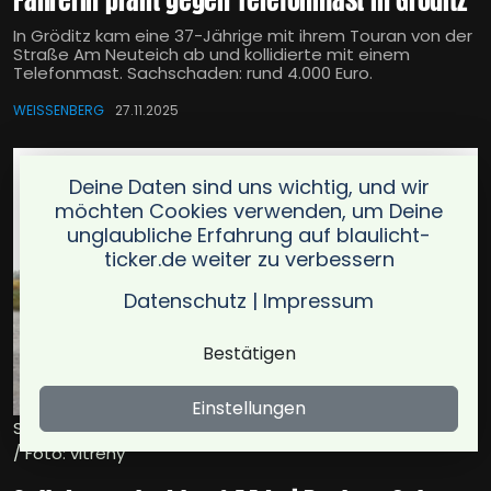
Fahrerin prallt gegen Telefonmast in Gröditz
In Gröditz kam eine 37-Jährige mit ihrem Touran von der
Straße Am Neuteich ab und kollidierte mit einem
Telefonmast. Sachschaden: rund 4.000 Euro.
WEISSENBERG
27.11.2025
Deine Daten sind uns wichtig, und wir
möchten Cookies verwenden, um Deine
unglaubliche Erfahrung auf blaulicht-
ticker.de weiter zu verbessern
Datenschutz
|
Impressum
Bestätigen
Einstellungen
Symbolbild für sattelzug rutscht auf a4 bei bautzen-ost
/ Foto: vitreny