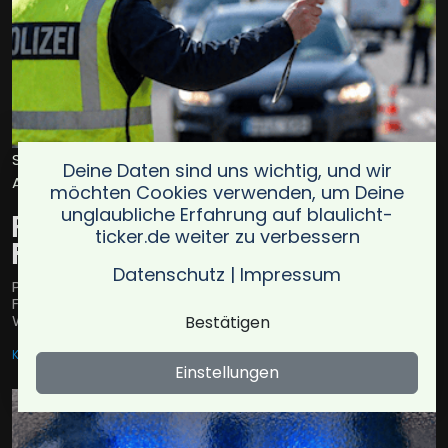
Symbolbild Polizeibeamter bei Verkehrskontrolle mit
Deine Daten sind uns wichtig, und wir
Anhalte-Kelle am Tag (Bild: KI generiert mit ChatGPT)
möchten Cookies verwenden, um Deine
unglaubliche Erfahrung auf blaulicht-
Polizeikontrolle in Kamenz wegen fehlender
ticker.de weiter zu verbessern
Fahrerlaubnis
Datenschutz
|
Impressum
Polizeistreife stoppt in Kamenz eine 66-jährige Toyota-
Fahrerin zur Kontrolle. Keine gültige Fahrerlaubnis,
Weiterfahrt untersagt.
Bestätigen
KAMENZ
15.06.2026
Einstellungen