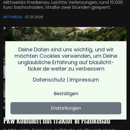
Mittweida-Frankenau. Leichte Verletzungen, rund 10.000
Euro Sachschaden, Straße zwei Stunden gesperrt.
MITTWEIDA
07.01.2026
Deine Daten sind uns wichtig, und wir
möchten Cookies verwenden, um Deine
unglaubliche Erfahrung auf blaulicht-
ticker.de weiter zu verbessern
Datenschutz
|
Impressum
Bestätigen
Symbolbild für pkw kollidiert mit traktor in frankenau /
Foto: Jeff_Ersoh
Einstellungen
Pkw kollidiert mit Traktor in Frankenau