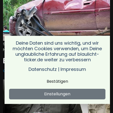
Deine Daten sind uns wichtig, und wir
Symbolbild für Entgegenkommende kollidierten / Foto:
möchten Cookies verwenden, um Deine
NettoFigueiredo
unglaubliche Erfahrung auf blaulicht-
Entgegenkommende kollidierten
ticker.de weiter zu verbessern
Datenschutz
|
Impressum
OT HUTHOLZ
01.08.2024
Bestätigen
Einstellungen