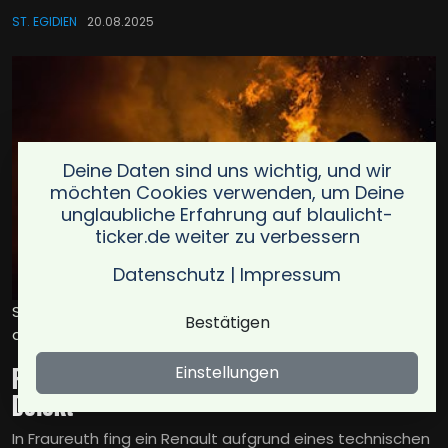
ST. EGIDIEN
20.08.2025
Deine Daten sind uns wichtig, und wir
möchten Cookies verwenden, um Deine
unglaubliche Erfahrung auf blaulicht-
ticker.de weiter zu verbessern
Datenschutz
|
Impressum
Symbolbild für pkw-brand in fraureuth durch technischen
Bestätigen
defekt / Foto: Kollinger
Pkw-Brand in Fraureuth durch technischen
Einstellungen
Defekt
In Fraureuth fing ein Renault aufgrund eines technischen