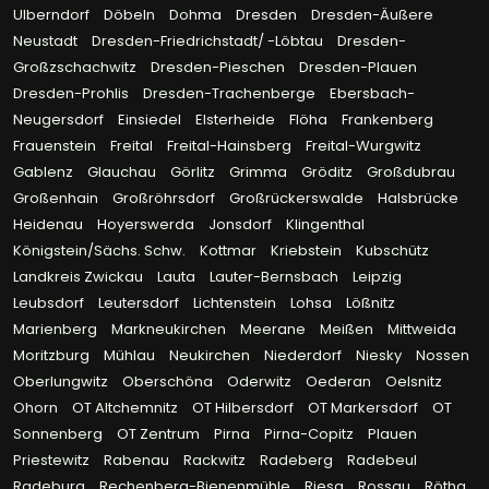
Ulberndorf
Döbeln
Dohma
Dresden
Dresden-Äußere
Neustadt
Dresden-Friedrichstadt/ -Löbtau
Dresden-
Großzschachwitz
Dresden-Pieschen
Dresden-Plauen
Dresden-Prohlis
Dresden-Trachenberge
Ebersbach-
Neugersdorf
Einsiedel
Elsterheide
Flöha
Frankenberg
Frauenstein
Freital
Freital-Hainsberg
Freital-Wurgwitz
Gablenz
Glauchau
Görlitz
Grimma
Gröditz
Großdubrau
Großenhain
Großröhrsdorf
Großrückerswalde
Halsbrücke
Heidenau
Hoyerswerda
Jonsdorf
Klingenthal
Königstein/Sächs. Schw.
Kottmar
Kriebstein
Kubschütz
Landkreis Zwickau
Lauta
Lauter-Bernsbach
Leipzig
Leubsdorf
Leutersdorf
Lichtenstein
Lohsa
Lößnitz
Marienberg
Markneukirchen
Meerane
Meißen
Mittweida
Moritzburg
Mühlau
Neukirchen
Niederdorf
Niesky
Nossen
Oberlungwitz
Oberschöna
Oderwitz
Oederan
Oelsnitz
Ohorn
OT Altchemnitz
OT Hilbersdorf
OT Markersdorf
OT
Sonnenberg
OT Zentrum
Pirna
Pirna-Copitz
Plauen
Priestewitz
Rabenau
Rackwitz
Radeberg
Radebeul
Radeburg
Rechenberg-Bienenmühle
Riesa
Rossau
Rötha