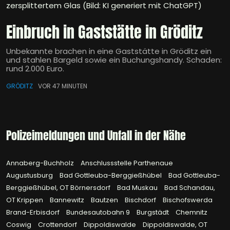
zersplittertem Glas (Bild: KI generiert mit ChatGPT)
Einbruch in Gaststätte in Gröditz
Unbekannte brachen in eine Gaststätte in Gröditz ein
und stahlen Bargeld sowie ein Buchungshandy. Schaden:
rund 2.000 Euro.
GRÖDITZ
VOR 47 MINUTEN
Polizeimeldungen und Unfall in der Nähe
Annaberg-Buchholz
Anschlussstelle Parthenaue
Augustusburg
Bad Gottleuba-Berggießhübel
Bad Gottleuba-
Berggießhübel, OT Börnersdorf
Bad Muskau
Bad Schandau,
OT Krippen
Bannewitz
Bautzen
Bischdorf
Bischofswerda
Brand-Erbisdorf
Bundesautobahn 9
Burgstädt
Chemnitz
Coswig
Crottendorf
Dippoldiswalde
Dippoldiswalde, OT