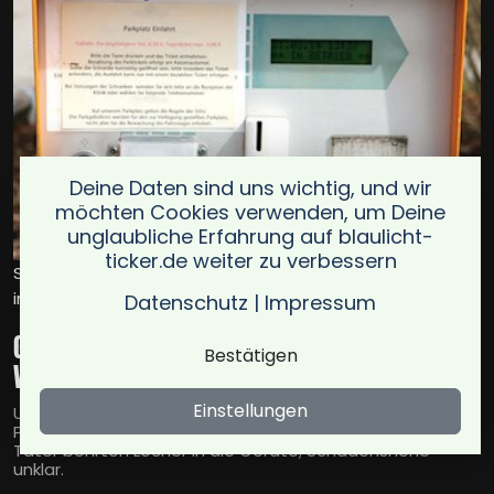
Deine Daten sind uns wichtig, und wir
möchten Cookies verwenden, um Deine
unglaubliche Erfahrung auf blaulicht-
ticker.de weiter zu verbessern
Symbolbild für geldkassetten aus parkscheinautomaten
in waltersdorf gestohlen / Foto: Antranias
Datenschutz
|
Impressum
Geldkassetten aus Parkscheinautomaten in
Bestätigen
Waltersdorf gestohlen
Einstellungen
Unbekannte stahlen Geldkassetten aus zwei
Parkscheinautomaten in Bad Schandau-Waltersdorf.
Täter bohrten Löcher in die Geräte; Schadenshöhe
unklar.