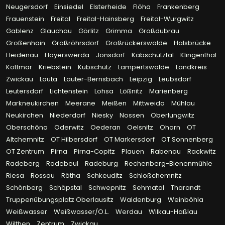
Neugersdorf
Einsiedel
Elsterheide
Flöha
Frankenberg
Frauenstein
Freital
Freital-Hainsberg
Freital-Wurgwitz
Gablenz
Glauchau
Görlitz
Grimma
Großdubrau
Großenhain
Großröhrsdorf
Großrückerswalde
Halsbrücke
Heidenau
Hoyerswerda
Jonsdorf
Käbschütztal
Klingenthal
Kottmar
Kriebstein
Kubschütz
Lampertswalde
Landkreis
Zwickau
Lauta
Lauter-Bernsbach
Leipzig
Leubsdorf
Leutersdorf
Lichtenstein
Lohsa
Lößnitz
Marienberg
Markneukirchen
Meerane
Meißen
Mittweida
Mühlau
Neukirchen
Niederdorf
Niesky
Nossen
Oberlungwitz
Oberschöna
Oderwitz
Oederan
Oelsnitz
Ohorn
OT
Altchemnitz
OT Hilbersdorf
OT Markersdorf
OT Sonnenberg
OT Zentrum
Pirna
Pirna-Copitz
Plauen
Rabenau
Rackwitz
Radeberg
Radebeul
Radeburg
Rechenberg-Bienenmühle
Riesa
Rossau
Rötha
Schkeuditz
Schloßchemnitz
Schönberg
Schöpstal
Schwepnitz
Sehmatal
Tharandt
Truppenübungsplatz Oberlausitz
Waldenburg
Weinböhla
Weißwasser
Weißwasser/O.L.
Werdau
Wilkau-Haßlau
Wilthen
Zentrum
Zwickau