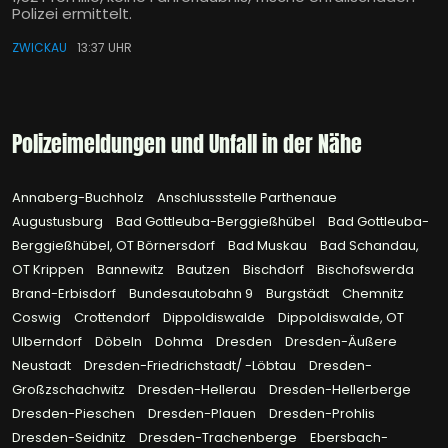
Polizei ermittelt.
ZWICKAU
13:37 UHR
Polizeimeldungen und Unfall in der Nähe
Annaberg-Buchholz
Anschlussstelle Parthenaue
Augustusburg
Bad Gottleuba-Berggießhübel
Bad Gottleuba-
Berggießhübel, OT Börnersdorf
Bad Muskau
Bad Schandau,
OT Krippen
Bannewitz
Bautzen
Bischdorf
Bischofswerda
Brand-Erbisdorf
Bundesautobahn 9
Burgstädt
Chemnitz
Coswig
Crottendorf
Dippoldiswalde
Dippoldiswalde, OT
Ulberndorf
Döbeln
Dohma
Dresden
Dresden-Äußere
Neustadt
Dresden-Friedrichstadt/ -Löbtau
Dresden-
Großzschachwitz
Dresden-Hellerau
Dresden-Hellerberge
Dresden-Pieschen
Dresden-Plauen
Dresden-Prohlis
Dresden-Seidnitz
Dresden-Trachenberge
Ebersbach-