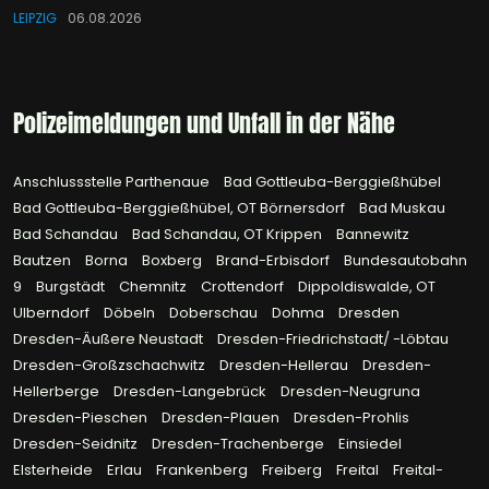
LEIPZIG
06.08.2026
Polizeimeldungen und Unfall in der Nähe
Anschlussstelle Parthenaue
Bad Gottleuba-Berggießhübel
Bad Gottleuba-Berggießhübel, OT Börnersdorf
Bad Muskau
Bad Schandau
Bad Schandau, OT Krippen
Bannewitz
Bautzen
Borna
Boxberg
Brand-Erbisdorf
Bundesautobahn
9
Burgstädt
Chemnitz
Crottendorf
Dippoldiswalde, OT
Ulberndorf
Döbeln
Doberschau
Dohma
Dresden
Dresden-Äußere Neustadt
Dresden-Friedrichstadt/ -Löbtau
Dresden-Großzschachwitz
Dresden-Hellerau
Dresden-
Hellerberge
Dresden-Langebrück
Dresden-Neugruna
Dresden-Pieschen
Dresden-Plauen
Dresden-Prohlis
Dresden-Seidnitz
Dresden-Trachenberge
Einsiedel
Elsterheide
Erlau
Frankenberg
Freiberg
Freital
Freital-