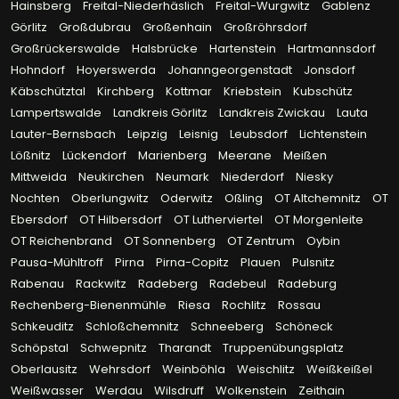
Hainsberg
Freital-Niederhäslich
Freital-Wurgwitz
Gablenz
Görlitz
Großdubrau
Großenhain
Großröhrsdorf
Großrückerswalde
Halsbrücke
Hartenstein
Hartmannsdorf
Hohndorf
Hoyerswerda
Johanngeorgenstadt
Jonsdorf
Käbschütztal
Kirchberg
Kottmar
Kriebstein
Kubschütz
Lampertswalde
Landkreis Görlitz
Landkreis Zwickau
Lauta
Lauter-Bernsbach
Leipzig
Leisnig
Leubsdorf
Lichtenstein
Lößnitz
Lückendorf
Marienberg
Meerane
Meißen
Mittweida
Neukirchen
Neumark
Niederdorf
Niesky
Nochten
Oberlungwitz
Oderwitz
Oßling
OT Altchemnitz
OT
Ebersdorf
OT Hilbersdorf
OT Lutherviertel
OT Morgenleite
OT Reichenbrand
OT Sonnenberg
OT Zentrum
Oybin
Pausa-Mühltroff
Pirna
Pirna-Copitz
Plauen
Pulsnitz
Rabenau
Rackwitz
Radeberg
Radebeul
Radeburg
Rechenberg-Bienenmühle
Riesa
Rochlitz
Rossau
Schkeuditz
Schloßchemnitz
Schneeberg
Schöneck
Schöpstal
Schwepnitz
Tharandt
Truppenübungsplatz
Oberlausitz
Wehrsdorf
Weinböhla
Weischlitz
Weißkeißel
Weißwasser
Werdau
Wilsdruff
Wolkenstein
Zeithain