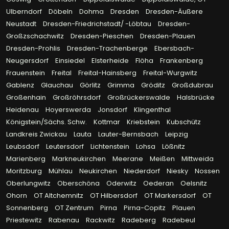
Ulberndorf
Döbeln
Dohma
Dresden
Dresden-Äußere
Neustadt
Dresden-Friedrichstadt/ -Löbtau
Dresden-
Großzschachwitz
Dresden-Pieschen
Dresden-Plauen
Dresden-Prohlis
Dresden-Trachenberge
Ebersbach-
Neugersdorf
Einsiedel
Elsterheide
Flöha
Frankenberg
Frauenstein
Freital
Freital-Hainsberg
Freital-Wurgwitz
Gablenz
Glauchau
Görlitz
Grimma
Gröditz
Großdubrau
Großenhain
Großröhrsdorf
Großrückerswalde
Halsbrücke
Heidenau
Hoyerswerda
Jonsdorf
Klingenthal
Königstein/Sächs. Schw.
Kottmar
Kriebstein
Kubschütz
Landkreis Zwickau
Lauta
Lauter-Bernsbach
Leipzig
Leubsdorf
Leutersdorf
Lichtenstein
Lohsa
Lößnitz
Marienberg
Markneukirchen
Meerane
Meißen
Mittweida
Moritzburg
Mühlau
Neukirchen
Niederdorf
Niesky
Nossen
Oberlungwitz
Oberschöna
Oderwitz
Oederan
Oelsnitz
Ohorn
OT Altchemnitz
OT Hilbersdorf
OT Markersdorf
OT
Sonnenberg
OT Zentrum
Pirna
Pirna-Copitz
Plauen
Priestewitz
Rabenau
Rackwitz
Radeberg
Radebeul