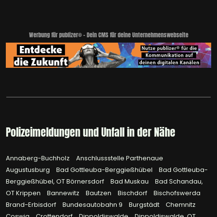
Werbung für publizer® - Dein CMS für deine Unternehmenswebseite
Polizeimeldungen und Unfall in der Nähe
Annaberg-Buchholz
Anschlussstelle Parthenaue
Augustusburg
Bad Gottleuba-Berggießhübel
Bad Gottleuba-
Berggießhübel, OT Börnersdorf
Bad Muskau
Bad Schandau,
OT Krippen
Bannewitz
Bautzen
Bischdorf
Bischofswerda
Brand-Erbisdorf
Bundesautobahn 9
Burgstädt
Chemnitz
Coswig
Crottendorf
Dippoldiswalde
Dippoldiswalde, OT