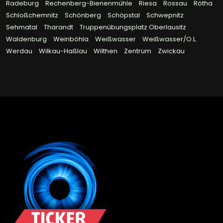
Radeburg
Rechenberg-Bienenmühle
Riesa
Rossau
Rötha
Schloßchemnitz
Schönberg
Schöpstal
Schwepnitz
Sehmatal
Tharandt
Truppenübungsplatz Oberlausitz
Waldenburg
Weinböhla
Weißwasser
Weißwasser/O.L.
Werdau
Wilkau-Haßlau
Wilthen
Zentrum
Zwickau