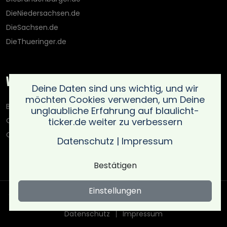
DieNiedersachsen.de
DieSachsen.de
DieThueringer.de
Weitere Portale
Deine Daten sind uns wichtig, und wir
möchten Cookies verwenden, um Deine
Blaulicht-Ticker.de
unglaubliche Erfahrung auf blaulicht-
ticker.de weiter zu verbessern
Oberlausitz.holiday
OnlinedatingKompass.de
Datenschutz
|
Impressum
Bestätigen
Einstellungen
Copyright © Blaulicht Ticker 2026 .
Ein Service der 021 Media
UG (haftungsbeschränkt)
. All rights reserved
Datenschutz
Impressum