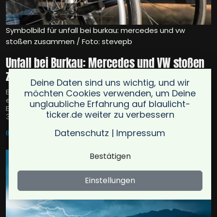
Symbolbild für unfall bei burkau: mercedes und vw
stoßen zusammen / Foto: stevepb
Unfall bei Burkau: Mercedes und VW stoßen
zusammen
Deine Daten sind uns wichtig, und wir
Bei Burkau prallten ein Mercedes und ein VW zusammen;
möchten Cookies verwenden, um Deine
ein 72-Jähriger wurde verletzt. Sachschaden ca. 6.000
unglaubliche Erfahrung auf blaulicht-
Euro. Zeugen melden sich bei der Verkehrspolizei: 03591
ticker.de weiter zu verbessern
367 0.
Datenschutz
|
Impressum
BURKAU
26.03.2026
Bestätigen
Einstellungen