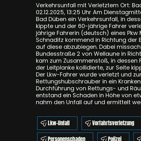
Verkehrsunfall mit Verletztem Ort: Ba
02.12.2025, 13:25 Uhr Am Dienstagmit
Bad Düben ein Verkehrsunfall, in dess
kippte und der 60-jährige Fahrer verl
jährige Fahrerin (deutsch) eines Pkw
Schnaditz kommend in Richtung der B
auf diese abzubiegen. Dabei missacht
Bundesstraße 2 von Wellaune in Rich
kam zum Zusammenstoß, in dessen Fo
der Leitplanke kollidierte, zur Seite 
Der Lkw-Fahrer wurde verletzt und z
Rettungshubschrauber in ein Krankenh
Durchführung von Rettungs- und Räum
entstand ein Schaden in Höhe von etwa
nahm den Unfall auf und ermittelt weg
Lkw-Unfall
Vorfahrtsverletzung
Personenschaden
Polizei