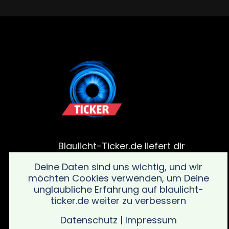
Blaulicht-Ticker.de liefert dir
aktuelle Meldungen von
Deine Daten sind uns wichtig, und wir
Polizei, Feuerwehr und von
möchten Cookies verwenden, um Deine
Rettungsdiensteinsätze. Bleib
unglaubliche Erfahrung auf blaulicht-
informiert über alle wichtigen
ticker.de weiter zu verbessern
Vorfälle in deiner Region mit
schnellen und verlässlichen
Datenschutz
|
Impressum
Updates sowie wichtigen