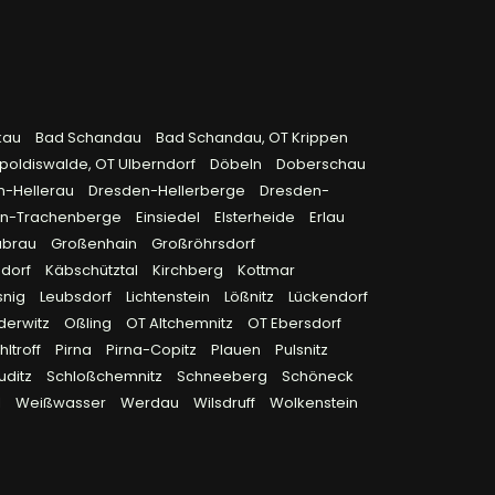
kau
Bad Schandau
Bad Schandau, OT Krippen
poldiswalde, OT Ulberndorf
Döbeln
Doberschau
n-Hellerau
Dresden-Hellerberge
Dresden-
en-Trachenberge
Einsiedel
Elsterheide
Erlau
ubrau
Großenhain
Großröhrsdorf
sdorf
Käbschütztal
Kirchberg
Kottmar
snig
Leubsdorf
Lichtenstein
Lößnitz
Lückendorf
derwitz
Oßling
OT Altchemnitz
OT Ebersdorf
ltroff
Pirna
Pirna-Copitz
Plauen
Pulsnitz
uditz
Schloßchemnitz
Schneeberg
Schöneck
l
Weißwasser
Werdau
Wilsdruff
Wolkenstein