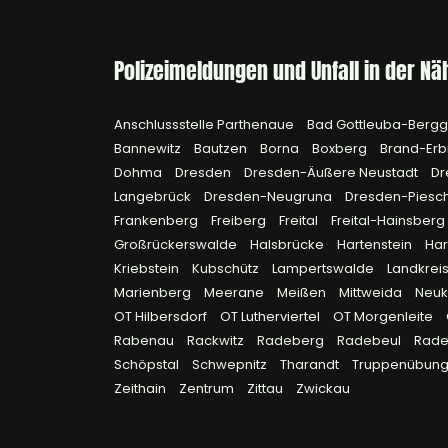
Polizeimeldungen und Unfall in der Nä
Anschlussstelle Parthenaue
Bad Gottleuba-Berg
Bannewitz
Bautzen
Borna
Boxberg
Brand-Erb
Dohma
Dresden
Dresden-Äußere Neustadt
Dr
Langebrück
Dresden-Neugruna
Dresden-Piesc
Frankenberg
Freiberg
Freital
Freital-Hainsberg
Großrückerswalde
Halsbrücke
Hartenstein
Ha
Kriebstein
Kubschütz
Lampertswalde
Landkreis
Marienberg
Meerane
Meißen
Mittweida
Neuk
OT Hilbersdorf
OT Lutherviertel
OT Morgenleite
Rabenau
Rackwitz
Radeberg
Radebeul
Rad
Schöpstal
Schwepnitz
Tharandt
Truppenübungs
Zeithain
Zentrum
Zittau
Zwickau