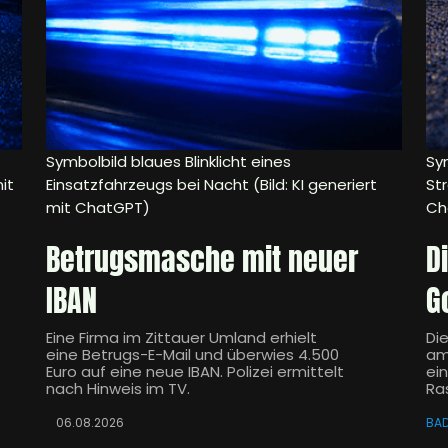
Symbolbild blaues Blinklicht eines
Sym
it
Einsatzfahrzeugs bei Nacht (Bild: KI generiert
Str
mit ChatGPT)
Ch
Betrugsmasche mit neuer
D
IBAN
G
Eine Firma im Zittauer Umland erhielt
Di
eine Betrugs-E-Mail und überwies 4.500
am
Euro auf eine neue IBAN. Polizei ermittelt
ei
nach Hinweis im TV.
Ra
06.08.2026
BA