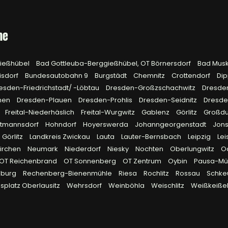
he
gießhübel
Bad Gottleuba-Berggießhübel, OT Börnersdorf
Bad Mus
isdorf
Bundesautobahn 9
Burgstädt
Chemnitz
Crottendorf
Dip
esden-Friedrichstadt/ -Löbtau
Dresden-Großzschachwitz
Dresde
hen
Dresden-Plauen
Dresden-Prohlis
Dresden-Seidnitz
Dresd
Freital-Niederhäslich
Freital-Wurgwitz
Gablenz
Görlitz
Großd
rtmannsdorf
Hohndorf
Hoyerswerda
Johanngeorgenstadt
Jon
 Görlitz
Landkreis Zwickau
Lauta
Lauter-Bernsbach
Leipzig
Lei
irchen
Neumark
Niederdorf
Niesky
Nochten
Oberlungwitz
O
OT Reichenbrand
OT Sonnenberg
OT Zentrum
Oybin
Pausa-Müh
eburg
Rechenberg-Bienenmühle
Riesa
Rochlitz
Rossau
Schke
platz Oberlausitz
Wehrsdorf
Weinböhla
Weischlitz
Weißkeiße