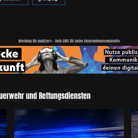
Werbung für publizer® - Dein CMS für deine Unternehmenswebseite
euerwehr und Rettungsdiensten