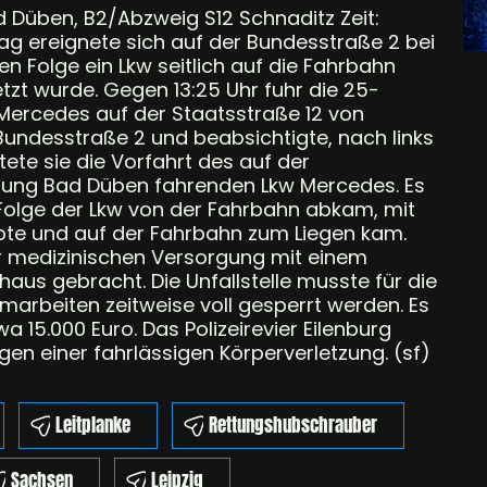
d Düben, B2/Abzweig S12 Schnaditz Zeit:
tag ereignete sich auf der Bundesstraße 2 bei
en Folge ein Lkw seitlich auf die Fahrbahn
etzt wurde. Gegen 13:25 Uhr fuhr die 25-
 Mercedes auf der Staatsstraße 12 von
undesstraße 2 und beabsichtigte, nach links
ete sie die Vorfahrt des auf der
tung Bad Düben fahrenden Lkw Mercedes. Es
lge der Lkw von der Fahrbahn abkam, mit
kippte und auf der Fahrbahn zum Liegen kam.
ur medizinischen Versorgung mit einem
aus gebracht. Die Unfallstelle musste für die
arbeiten zeitweise voll gesperrt werden. Es
 15.000 Euro. Das Polizeirevier Eilenburg
en einer fahrlässigen Körperverletzung. (sf)
Leitplanke
Rettungshubschrauber
Sachsen
Leipzig