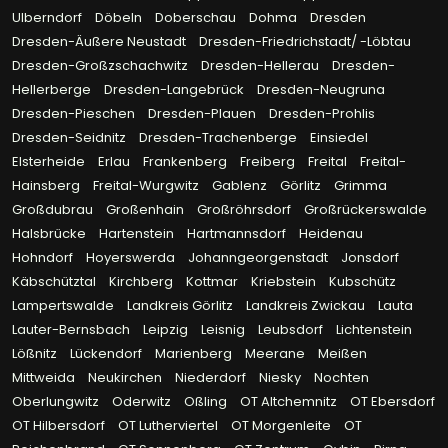
Ulberndorf
Döbeln
Doberschau
Dohma
Dresden
Dresden-Äußere Neustadt
Dresden-Friedrichstadt/ -Löbtau
Dresden-Großzschachwitz
Dresden-Hellerau
Dresden-
Hellerberge
Dresden-Langebrück
Dresden-Neugruna
Dresden-Pieschen
Dresden-Plauen
Dresden-Prohlis
Dresden-Seidnitz
Dresden-Trachenberge
Einsiedel
Elsterheide
Erlau
Frankenberg
Freiberg
Freital
Freital-
Hainsberg
Freital-Wurgwitz
Gablenz
Görlitz
Grimma
Großdubrau
Großenhain
Großröhrsdorf
Großrückerswalde
Halsbrücke
Hartenstein
Hartmannsdorf
Heidenau
Hohndorf
Hoyerswerda
Johanngeorgenstadt
Jonsdorf
Käbschütztal
Kirchberg
Kottmar
Kriebstein
Kubschütz
Lampertswalde
Landkreis Görlitz
Landkreis Zwickau
Lauta
Lauter-Bernsbach
Leipzig
Leisnig
Leubsdorf
Lichtenstein
Lößnitz
Lückendorf
Marienberg
Meerane
Meißen
Mittweida
Neukirchen
Niederdorf
Niesky
Nochten
Oberlungwitz
Oderwitz
Oßling
OT Altchemnitz
OT Ebersdorf
OT Hilbersdorf
OT Lutherviertel
OT Morgenleite
OT