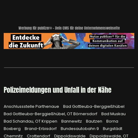
Werbung für publizer® - Dein CMS für deine Unternehmenswebseite
Polizeimeldungen und Unfall in der Nähe
Anschlussstelle Parthenaue
Bad Gottleuba-Berggießhübel
Bad Gottleuba-Berggießhübel, OT Börnersdorf
Bad Muskau
Bad Schandau, OT Krippen
Bannewitz
Bautzen
Borna
Boxberg
Brand-Erbisdorf
Bundesautobahn 9
Burgstädt
Chemnitz
Crottendorf
Dippoldiswalde
Dippoldiswalde, OT