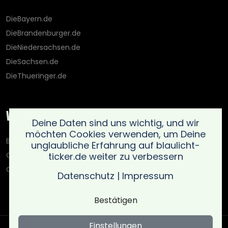
DieBayern.de
DieBrandenburger.de
DieNiedersachsen.de
DieSachsen.de
DieThueringer.de
Weitere Portale
Deine Daten sind uns wichtig, und wir
möchten Cookies verwenden, um Deine
Blaulicht-Ticker.de
unglaubliche Erfahrung auf blaulicht-
ticker.de weiter zu verbessern
Oberlausitz.holiday
OnlinedatingKompass.de
Datenschutz
|
Impressum
Bestätigen
Einstellungen