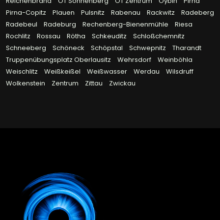
Reichenbrand
OT Sonnenberg
OT Zentrum
Oybin
Pirna
Pirna-Copitz
Plauen
Pulsnitz
Rabenau
Rackwitz
Radeberg
Radebeul
Radeburg
Rechenberg-Bienenmühle
Riesa
Rochlitz
Rossau
Rötha
Schkeuditz
Schloßchemnitz
Schneeberg
Schöneck
Schöpstal
Schwepnitz
Tharandt
Truppenübungsplatz Oberlausitz
Wehrsdorf
Weinböhla
Weischlitz
Weißkeißel
Weißwasser
Werdau
Wilsdruff
Wolkenstein
Zentrum
Zittau
Zwickau