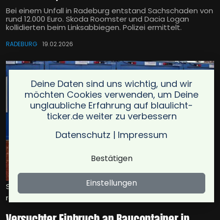
Bei einem Unfall in Radeburg entstand Sachschaden von
rund 12.000 Euro. Skoda Roomster und Dacia Logan
kollidierten beim Linksabbiegen. Polizei ermittelt.
RADEBURG
19.02.2026
Deine Daten sind uns wichtig, und wir
möchten Cookies verwenden, um Deine
unglaubliche Erfahrung auf blaulicht-
ticker.de weiter zu verbessern
Datenschutz
|
Impressum
Bestätigen
Einstellungen
Symbolbild für versuchter einbruch an baucontainer in
radeburg / Foto: Antranias
Versuchter Einbruch an Baucontainer in