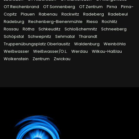
OT Reichenbrand
OT Sonnenberg
OT Zentrum
Pirna
Pirna-
Copitz
Plauen
Rabenau
Rackwitz
Radeberg
Radebeul
Radeburg
Rechenberg-Bienenmühle
Riesa
Rochlitz
Rossau
Rötha
Schkeuditz
Schloßchemnitz
Schneeberg
Schöpstal
Schwepnitz
Sehmatal
Tharandt
Truppenübungsplatz Oberlausitz
Waldenburg
Weinböhla
Weißwasser
Weißwasser/O.L.
Werdau
Wilkau-Haßlau
Wolkenstein
Zentrum
Zwickau