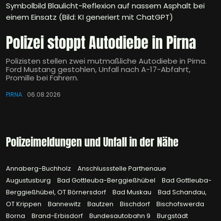
Symbolbild Blaulicht-Reflexion auf nassem Asphalt bei
einem Einsatz (Bild: KI generiert mit ChatGPT)
Polizei stoppt Autodiebe in Pirna
Polizisten stellen zwei mutmaßliche Autodiebe in Pirna.
Ford Mustang gestohlen, Unfall nach A-17-Abfahrt,
Promille bei Fahrern.
PIRNA
06.08.2026
Polizeimeldungen und Unfall in der Nähe
Annaberg-Buchholz
Anschlussstelle Parthenaue
Augustusburg
Bad Gottleuba-Berggießhübel
Bad Gottleuba-
Berggießhübel, OT Börnersdorf
Bad Muskau
Bad Schandau,
OT Krippen
Bannewitz
Bautzen
Bischdorf
Bischofswerda
Borna
Brand-Erbisdorf
Bundesautobahn 9
Burgstädt