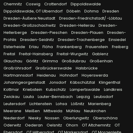
Chemnitz
Coswig
Crottendorf
Dippoldiswalde
Dippoldiswalde, OT Ulberndorf
Döbeln
Dohma
Dresden
Dresden-Äußere Neustadt
Dresden-Friedrichstadt/ -Löbtau
Dresden-Großzschachwitz
Dresden-Hellerau
Dresden-
Hellerberge
Dresden-Pieschen
Dresden-Plauen
Dresden-
Prohlis
Dresden-Seidnitz
Dresden-Trachenberge
Einsiedel
Elsterheide
Erlau
Flöha
Frankenberg
Frauenstein
Freiberg
Freital
Freital-Hainsberg
Freital-Wurgwitz
Gablenz
Glauchau
Görlitz
Grimma
Großdubrau
Großenhain
Großröhrsdorf
Großrückerswalde
Halsbrücke
Hartmannsdorf
Heidenau
Hohndorf
Hoyerswerda
Johanngeorgenstadt
Jonsdorf
Käbschütztal
Klingenthal
Kottmar
Kriebstein
Kubschütz
Lampertswalde
Landkreis
Zwickau
Lauta
Lauter-Bernsbach
Leipzig
Leubsdorf
Leutersdorf
Lichtenstein
Lohsa
Lößnitz
Marienberg
Meerane
Meißen
Mittweida
Mühlau
Neukirchen
Niederdorf
Niesky
Nossen
Oberlungwitz
Oberschöna
Oderwitz
Oederan
Oelsnitz
Ohorn
OT Altchemnitz
OT
Ebersdorf
OT Hilbersdorf
OT Markersdorf
OT Morgenleite