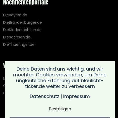
Nachrichtenportale
DieBayern.de
DieBrandenburger.de
DieNiedersachsen.de
DieSachsen.de
DieThueringer.de
Weitere Portale
Deine Daten sind uns wichtig, und wir
möchten Cookies verwenden, um Deine
Blaulicht-Ticker.de
unglaubliche Erfahrung auf blaulicht-
ticker.de weiter zu verbessern
Oberlausitz.holiday
OnlinedatingKompass.de
Datenschutz
|
Impressum
Bestätigen