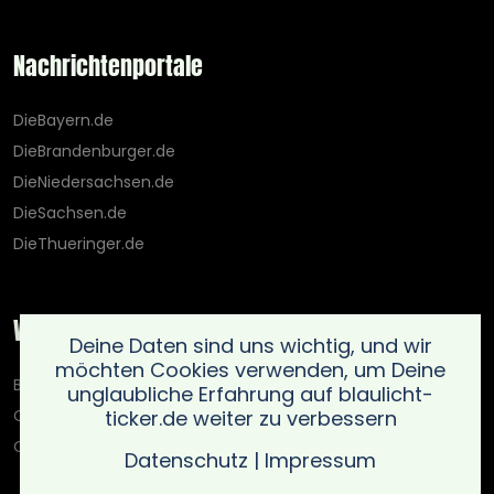
Nachrichtenportale
DieBayern.de
DieBrandenburger.de
DieNiedersachsen.de
DieSachsen.de
DieThueringer.de
Weitere Portale
Deine Daten sind uns wichtig, und wir
möchten Cookies verwenden, um Deine
Blaulicht-Ticker.de
unglaubliche Erfahrung auf blaulicht-
ticker.de weiter zu verbessern
Oberlausitz.holiday
OnlinedatingKompass.de
Datenschutz
|
Impressum