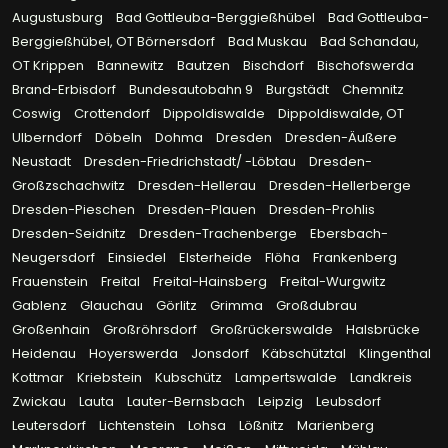
Augustusburg
Bad Gottleuba-Berggießhübel
Bad Gottleuba-
Berggießhübel, OT Börnersdorf
Bad Muskau
Bad Schandau,
OT Krippen
Bannewitz
Bautzen
Bischdorf
Bischofswerda
Brand-Erbisdorf
Bundesautobahn 9
Burgstädt
Chemnitz
Coswig
Crottendorf
Dippoldiswalde
Dippoldiswalde, OT
Ulberndorf
Döbeln
Dohma
Dresden
Dresden-Äußere
Neustadt
Dresden-Friedrichstadt/ -Löbtau
Dresden-
Großzschachwitz
Dresden-Hellerau
Dresden-Hellerberge
Dresden-Pieschen
Dresden-Plauen
Dresden-Prohlis
Dresden-Seidnitz
Dresden-Trachenberge
Ebersbach-
Neugersdorf
Einsiedel
Elsterheide
Flöha
Frankenberg
Frauenstein
Freital
Freital-Hainsberg
Freital-Wurgwitz
Gablenz
Glauchau
Görlitz
Grimma
Großdubrau
Großenhain
Großröhrsdorf
Großrückerswalde
Halsbrücke
Heidenau
Hoyerswerda
Jonsdorf
Käbschütztal
Klingenthal
Kottmar
Kriebstein
Kubschütz
Lampertswalde
Landkreis
Zwickau
Lauta
Lauter-Bernsbach
Leipzig
Leubsdorf
Leutersdorf
Lichtenstein
Lohsa
Lößnitz
Marienberg