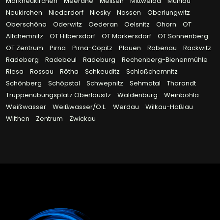
Markneukirchen
Meerane
Meißen
Mittweida
Mühlau
Neukirchen
Niederdorf
Niesky
Nossen
Oberlungwitz
Oberschöna
Oderwitz
Oederan
Oelsnitz
Ohorn
OT
Altchemnitz
OT Hilbersdorf
OT Markersdorf
OT Sonnenberg
OT Zentrum
Pirna
Pirna-Copitz
Plauen
Rabenau
Rackwitz
Radeberg
Radebeul
Radeburg
Rechenberg-Bienenmühle
Riesa
Rossau
Rötha
Schkeuditz
Schloßchemnitz
Schönberg
Schöpstal
Schwepnitz
Sehmatal
Tharandt
Truppenübungsplatz Oberlausitz
Waldenburg
Weinböhla
Weißwasser
Weißwasser/O.L.
Werdau
Wilkau-Haßlau
Wilthen
Zentrum
Zwickau