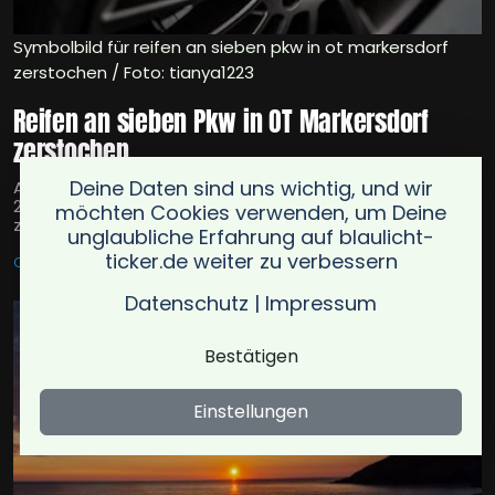
Symbolbild für reifen an sieben pkw in ot markersdorf
zerstochen / Foto: tianya1223
Reifen an sieben Pkw in OT Markersdorf
zerstochen
Deine Daten sind uns wichtig, und wir
Auf einem Parkplatz in OT Markersdorf wurden zwischen
21.12. und 22.12.2025 an sieben Pkw mehrere Reifen
möchten Cookies verwenden, um Deine
zerstochen; die Fahrzeuge waren nicht mehr fahrbereit.
unglaubliche Erfahrung auf blaulicht-
ticker.de weiter zu verbessern
CHEMNITZ
22.12.2025
Datenschutz
|
Impressum
Bestätigen
Einstellungen