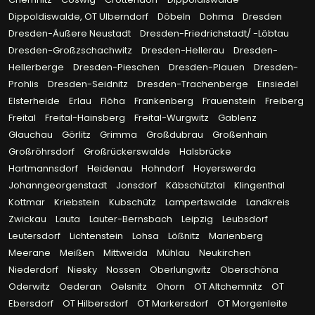
Dippoldiswalde, OT Ulberndorf
Döbeln
Dohma
Dresden
Dresden-Äußere Neustadt
Dresden-Friedrichstadt/ -Löbtau
Dresden-Großzschachwitz
Dresden-Hellerau
Dresden-
Hellerberge
Dresden-Pieschen
Dresden-Plauen
Dresden-
Prohlis
Dresden-Seidnitz
Dresden-Trachenberge
Einsiedel
Elsterheide
Erlau
Flöha
Frankenberg
Frauenstein
Freiberg
Freital
Freital-Hainsberg
Freital-Wurgwitz
Gablenz
Glauchau
Görlitz
Grimma
Großdubrau
Großenhain
Großröhrsdorf
Großrückerswalde
Halsbrücke
Hartmannsdorf
Heidenau
Hohndorf
Hoyerswerda
Johanngeorgenstadt
Jonsdorf
Käbschütztal
Klingenthal
Kottmar
Kriebstein
Kubschütz
Lampertswalde
Landkreis
Zwickau
Lauta
Lauter-Bernsbach
Leipzig
Leubsdorf
Leutersdorf
Lichtenstein
Lohsa
Lößnitz
Marienberg
Meerane
Meißen
Mittweida
Mühlau
Neukirchen
Niederdorf
Niesky
Nossen
Oberlungwitz
Oberschöna
Oderwitz
Oederan
Oelsnitz
Ohorn
OT Altchemnitz
OT
Ebersdorf
OT Hilbersdorf
OT Markersdorf
OT Morgenleite