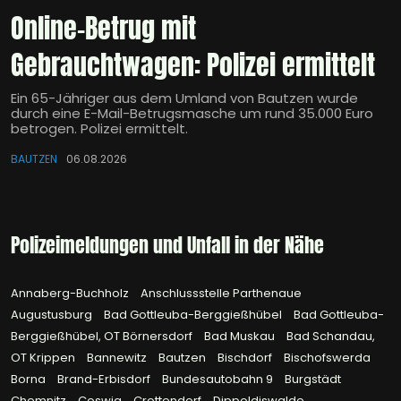
Online-Betrug mit
Gebrauchtwagen: Polizei ermittelt
Ein 65-Jähriger aus dem Umland von Bautzen wurde
durch eine E-Mail-Betrugsmasche um rund 35.000 Euro
betrogen. Polizei ermittelt.
BAUTZEN
06.08.2026
Polizeimeldungen und Unfall in der Nähe
Annaberg-Buchholz
Anschlussstelle Parthenaue
Augustusburg
Bad Gottleuba-Berggießhübel
Bad Gottleuba-
Berggießhübel, OT Börnersdorf
Bad Muskau
Bad Schandau,
OT Krippen
Bannewitz
Bautzen
Bischdorf
Bischofswerda
Borna
Brand-Erbisdorf
Bundesautobahn 9
Burgstädt
Chemnitz
Coswig
Crottendorf
Dippoldiswalde