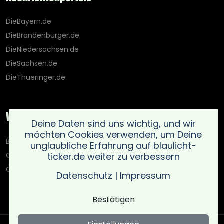
DieBayern.de
DieBrandenburger.de
DieNiedersachsen.de
DieSachsen.de
DieThueringer.de
Weitere Portale
Deine Daten sind uns wichtig, und wir
möchten Cookies verwenden, um Deine
Blaulicht-Ticker.de
unglaubliche Erfahrung auf blaulicht-
ticker.de weiter zu verbessern
Oberlausitz.holiday
OnlinedatingKompass.de
Datenschutz
|
Impressum
Bestätigen