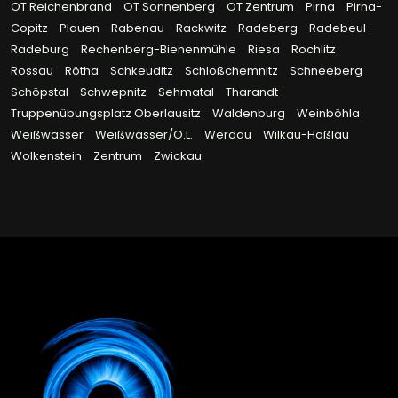
OT Reichenbrand
OT Sonnenberg
OT Zentrum
Pirna
Pirna-
Copitz
Plauen
Rabenau
Rackwitz
Radeberg
Radebeul
Radeburg
Rechenberg-Bienenmühle
Riesa
Rochlitz
Rossau
Rötha
Schkeuditz
Schloßchemnitz
Schneeberg
Schöpstal
Schwepnitz
Sehmatal
Tharandt
Truppenübungsplatz Oberlausitz
Waldenburg
Weinböhla
Weißwasser
Weißwasser/O.L.
Werdau
Wilkau-Haßlau
Wolkenstein
Zentrum
Zwickau