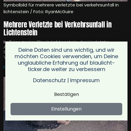
Symbolbild für mehrere verletzte bei verkehrsunfall in
lichtenstein / Foto: RyanMcGuire
Mehrere Verletzte bei Verkehrsunfall in
Lichtenstein
Kollision zweier Pkw in Lichtenstein: drei Verletzte,
Alkoholisierung eines Fahrers (1,3 ‰), ca. 45.000 €
Deine Daten sind uns wichtig, und wir
Schaden, Abschlepp- und Reinigungsarbeiten,
möchten Cookies verwenden, um Deine
Verkehrsbeeinträchtigungen.
unglaubliche Erfahrung auf blaulicht-
LICHTENSTEIN
16.11.2025
ticker.de weiter zu verbessern
Datenschutz
|
Impressum
Bestätigen
Einstellungen