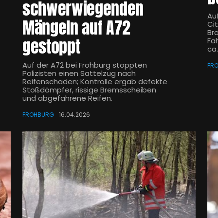
schwerwiegenden
Auf
Mängeln auf A72
Ci
Bra
gestoppt
Fa
ca.
Auf der A72 bei Frohburg stoppten
FR
Polizisten einen Sattelzug nach
Reifenschaden; Kontrolle ergab defekte
Stoßdämpfer, rissige Bremsscheiben
und abgefahrene Reifen.
FROHBURG
16.04.2026