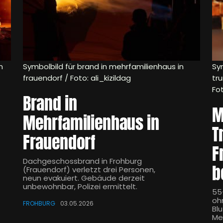
n
Symbolbild für brand in mehrfamilienhaus in
Sy
frauendorf / Foto: ali_kizildag
tr
Fo
Brand in
M
Mehrfamilienhaus in
T
Frauendorf
F
Dachgeschossbrand in Frohburg
b
(Frauendorf) verletzt drei Personen,
neun evakuiert. Gebäude derzeit
unbewohnbar, Polizei ermittelt.
55-
oh
FROHBURG
03.05.2026
Bl
Me