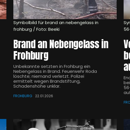
Symbolbild für brand an nebengelass in
Sy
frohburg / Foto: Beeki
56
Brand an Nebengelass in
V
Frohburg
b
a
Unbekannte setzten in Frohburg ein
Nebengelass in Brand. Feuerwehr Roda
löschte; niemand verletzt. Polizei
En
ermittelt wegen Brandstiftung,
be
Schadenshöhe unklar.
56-
au
FROHBURG
22.01.2026
FR