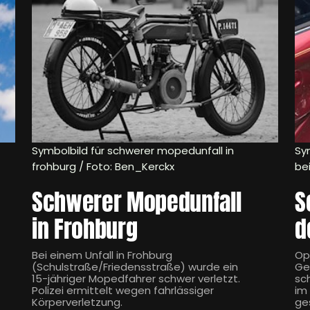
Symbolbild für schwerer mopedunfall in
Sy
frohburg / Foto: Ben_Kerckx
be
Schwerer Mopedunfall
S
in Frohburg
d
Bei einem Unfall in Frohburg
Op
(Schulstraße/Friedensstraße) wurde ein
Ge
15-jähriger Mopedfahrer schwer verletzt.
sc
Polizei ermittelt wegen fahrlässiger
im
Körperverletzung.
ge