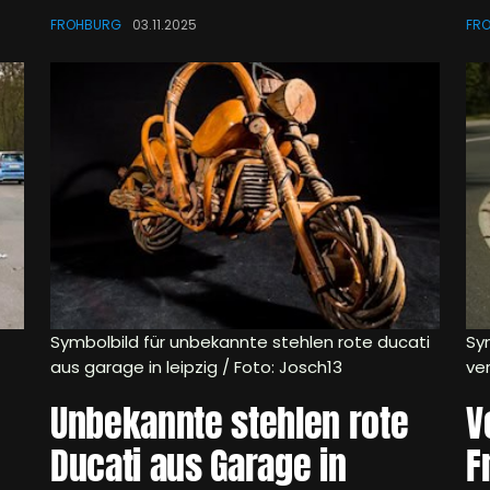
FROHBURG
03.11.2025
FR
Symbolbild für unbekannte stehlen rote ducati
Sym
aus garage in leipzig / Foto: Josch13
ve
Unbekannte stehlen rote
V
Ducati aus Garage in
F