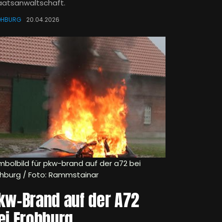
aatsanwaltschaft.
OHBURG
20.04.2026
mbolbild für pkw-brand auf der a72 bei
ohburg / Foto: Rammstainar
kw-Brand auf der A72
ei Frohburg