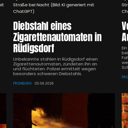
it
Straße bei Nacht (Bild: KI generiert mit
Str
ChatGPT)
Ch
Diebstahl eines
V
Zigarettenautomaten in
A
Rüdigsdorf
Ei
be
Fa
Unbekannte stahlen in Rüdigsdorf einen
we
Zigarettenautomaten, zündeten ihn an
Sc
und flüchteten. Polizei ermittelt wegen
besonders schweren Diebstahls.
FR
FROHBURG
03.06.2026