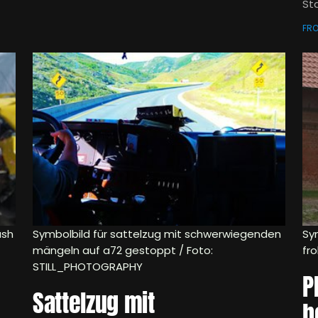
St
FR
ash
Symbolbild für sattelzug mit schwerwiegenden
Sy
mängeln auf a72 gestoppt / Foto:
fr
STILL_PHOTOGRAPHY
P
Sattelzug mit
b