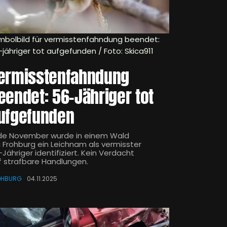
mbolbild für vermisstenfahndung beendet:
-jähriger tot aufgefunden / Foto: Skica911
ermisstenfahndung
eendet: 56-Jähriger tot
ufgefunden
de November wurde in einem Wald
i Frohburg ein Leichnam als vermisster
Jähriger identifiziert. Kein Verdacht
f strafbare Handlungen.
OHBURG
04.11.2025