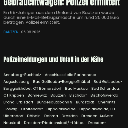
Gebrauchtwagen: Polizei ermittelt
Ein 65-Jähriger aus dem Umland von Bautzen wurde
durch eine E-Mail-Betrugsmasche um rund 35.000 Euro
betrogen. Polizei ermittelt.
BAUTZEN
06.08.2026
Polizeimeldungen und Unfall in der Nähe
Annaberg-Buchholz
Anschlussstelle Parthenaue
Augustusburg
Bad Gottleuba-Berggießhübel
Bad Gottleuba-
Berggießhübel, OT Börnersdorf
Bad Muskau
Bad Schandau,
OT Krippen
Bannewitz
Bautzen
Bischdorf
Bischofswerda
Brand-Erbisdorf
Bundesautobahn 9
Burgstädt
Chemnitz
Coswig
Crottendorf
Dippoldiswalde
Dippoldiswalde, OT
Ulberndorf
Döbeln
Dohma
Dresden
Dresden-Äußere
Neustadt
Dresden-Friedrichstadt/ -Löbtau
Dresden-