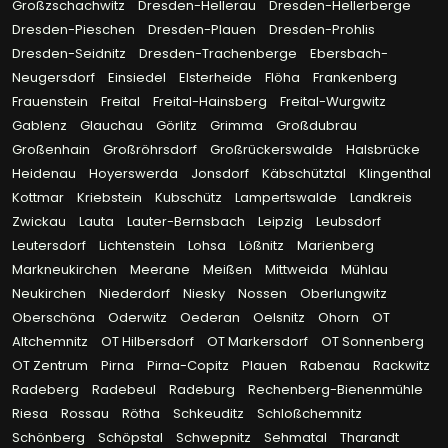
Großzschachwitz
Dresden-Hellerau
Dresden-Hellerberge
Dresden-Pieschen
Dresden-Plauen
Dresden-Prohlis
Dresden-Seidnitz
Dresden-Trachenberge
Ebersbach-
Neugersdorf
Einsiedel
Elsterheide
Flöha
Frankenberg
Frauenstein
Freital
Freital-Hainsberg
Freital-Wurgwitz
Gablenz
Glauchau
Görlitz
Grimma
Großdubrau
Großenhain
Großröhrsdorf
Großrückerswalde
Halsbrücke
Heidenau
Hoyerswerda
Jonsdorf
Käbschütztal
Klingenthal
Kottmar
Kriebstein
Kubschütz
Lampertswalde
Landkreis
Zwickau
Lauta
Lauter-Bernsbach
Leipzig
Leubsdorf
Leutersdorf
Lichtenstein
Lohsa
Lößnitz
Marienberg
Markneukirchen
Meerane
Meißen
Mittweida
Mühlau
Neukirchen
Niederdorf
Niesky
Nossen
Oberlungwitz
Oberschöna
Oderwitz
Oederan
Oelsnitz
Ohorn
OT
Altchemnitz
OT Hilbersdorf
OT Markersdorf
OT Sonnenberg
OT Zentrum
Pirna
Pirna-Copitz
Plauen
Rabenau
Rackwitz
Radeberg
Radebeul
Radeburg
Rechenberg-Bienenmühle
Riesa
Rossau
Rötha
Schkeuditz
Schloßchemnitz
Schönberg
Schöpstal
Schwepnitz
Sehmatal
Tharandt