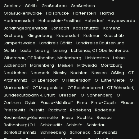
Gablenz
Görlitz
Großdubrau
Großenhain
Großrückerswalde
Halsbrücke
Hartenstein
Hartha
Hartmannsdorf
Hohenstein-Ernstthal
Hohndorf
Hoyerswerda
Johanngeorgenstadt
Jonsdorf
Käbschütztal
Kamenz
Kirchberg
Klingenberg
Kodersdorf
Kottmar
Kubschütz
Lampertswalde
Landkreis Görlitz
Landkreise Bautzen und
Görlitz
Lauta
Leipzig
Leisnig
Lichtenau, OT Oberlichtenau,
Olbernhau, OT Rothenthal, Marienberg
Lichtenstein
Lohsa
Lückendorf
Marienberg
Meißen
Mittweida
Moritzburg
Neukirchen
Neumark
Niesky
Nochten
Nossen
Oßling
OT
Altchemnitz
OT Ebersdorf
OT Hilbersdorf
OT Lutherviertel
OT
Markersdorf
OT Morgenleite
OT Reichenbrand
OT Röhrsdorf,
Bundesautobahn 4, Erfurt – Dresden
OT Sonnenberg
OT
Zentrum
Oybin
Pausa-Mühltroff
Pirna
Pirna-Copitz
Plauen
Priestewitz
Pulsnitz
Rackwitz
Radeberg
Radebeul
Rechenberg-Bienenmühle
Riesa
Rochlitz
Rossau
Rothenburg/O.L.
Schkeuditz
Schleife
Schlettau
Schloßchemnitz
Schneeberg
Schöneck
Schwepnitz