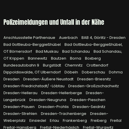
Polizeimeldungen und Unfall in der Nähe
Anschlussstelle Parthenaue
Auerbach
BAB 4, Görlitz - Dresden
Bad Gottleuba-Berggießhübel
Bad Gottleuba-Berggießhübel,
OT Börnersdorf
Bad Muskau
Bad Schandau
Bad Schandau,
OT Krippen
Bannewitz
Bautzen
Borna
Boxberg
Bundesautobahn 9
Burgstädt
Chemnitz
Crottendorf
Dippoldiswalde, OT Ulberndorf
Döbeln
Doberschau
Dohma
Dresden
Dresden-Äußere Neustadt
Dresden-Briesnitz
Dresden-Friedrichstadt/ -Löbtau
Dresden-Großzschachwitz
Dresden-Hellerau
Dresden-Hellerberge
Dresden-
Langebrück
Dresden-Neugruna
Dresden-Pieschen
Dresden-Plauen
Dresden-Prohlis
Dresden-Seidnitz
Dresden-Strehlen
Dresden-Trachenberge
Dresden-
Weberplatz
Einsiedel
Erlau
Frankenberg
Freiberg
Freital
Freital-Hainsberg
Freital-Niederhäslich
Freital-Wurgwitz