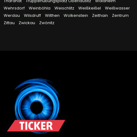
Tharandt
Truppenübungsplatz Oberlausitz
Waldheim
Wehrsdorf
Weinböhla
Weischlitz
Weißkeißel
Weißwasser
Werdau
Wilsdruff
Wilthen
Wolkenstein
Zeithain
Zentrum
Zittau
Zwickau
Zwönitz