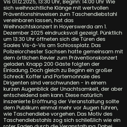
Vis 01.12.2025, 13:30 Uhr, Beginn: 14:00 Uhr Wie
sich weihnachtliche Klänge mit wertvollen
Präventionshinweisen zum Taschendiebstahl
vereinbaren lassen, hat das
Weihnachtskonzert in Hoyerswerda am 1.
Dezember 2025 eindrucksvoll gezeigt. Pünktlich
um 13:30 Uhr öffneten sich die Türen des
Saales Vis-á-Vis am Schlossplatz. Das
Polizeiorchester Sachsen hatte gemeinsam mit
dem örtlichen Revier zum Präventionskonzert
geladen. Knapp 200 Gäste folgten der
Einladung. Doch gleich zu Beginn ein großer
Schreck: Koffer und Portemonnaie des
Dirigenten sind verschwunden - in einem
kurzen Augenblick der Unachtsamkeit, der aber
entscheidend sein kann. Diese natürlich
inszenierte Eröffnung der Veranstaltung sollte
dem Publikum einmal mehr vor Augen führen,
wie Taschendiebe vorgehen. Das Motiv des
Taschendiebstahls zog sich schließlich wie ein
roter Faden durch die Veranstaltung. Dabei