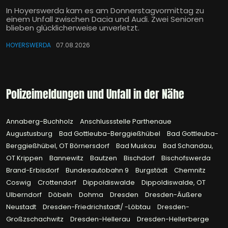
In Hoyerswerda kam es am Donnerstagvormittag zu
einem Unfall zwischen Dacia und Audi. Zwei Senioren
blieben glücklicherweise unverletzt.
HOYERSWERDA
07.08.2026
Polizeimeldungen und Unfall in der Nähe
Annaberg-Buchholz
Anschlussstelle Parthenaue
Augustusburg
Bad Gottleuba-Berggießhübel
Bad Gottleuba-
Berggießhübel, OT Börnersdorf
Bad Muskau
Bad Schandau,
OT Krippen
Bannewitz
Bautzen
Bischdorf
Bischofswerda
Brand-Erbisdorf
Bundesautobahn 9
Burgstädt
Chemnitz
Coswig
Crottendorf
Dippoldiswalde
Dippoldiswalde, OT
Ulberndorf
Döbeln
Dohma
Dresden
Dresden-Äußere
Neustadt
Dresden-Friedrichstadt/ -Löbtau
Dresden-
Großzschachwitz
Dresden-Hellerau
Dresden-Hellerberge