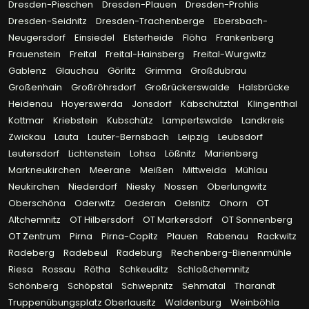
Dresden-Pieschen
Dresden-Plauen
Dresden-Prohlis
Dresden-Seidnitz
Dresden-Trachenberge
Ebersbach-
Neugersdorf
Einsiedel
Elsterheide
Flöha
Frankenberg
Frauenstein
Freital
Freital-Hainsberg
Freital-Wurgwitz
Gablenz
Glauchau
Görlitz
Grimma
Großdubrau
Großenhain
Großröhrsdorf
Großrückerswalde
Halsbrücke
Heidenau
Hoyerswerda
Jonsdorf
Käbschütztal
Klingenthal
Kottmar
Kriebstein
Kubschütz
Lampertswalde
Landkreis
Zwickau
Lauta
Lauter-Bernsbach
Leipzig
Leubsdorf
Leutersdorf
Lichtenstein
Lohsa
Lößnitz
Marienberg
Markneukirchen
Meerane
Meißen
Mittweida
Mühlau
Neukirchen
Niederdorf
Niesky
Nossen
Oberlungwitz
Oberschöna
Oderwitz
Oederan
Oelsnitz
Ohorn
OT
Altchemnitz
OT Hilbersdorf
OT Markersdorf
OT Sonnenberg
OT Zentrum
Pirna
Pirna-Copitz
Plauen
Rabenau
Rackwitz
Radeberg
Radebeul
Radeburg
Rechenberg-Bienenmühle
Riesa
Rossau
Rötha
Schkeuditz
Schloßchemnitz
Schönberg
Schöpstal
Schwepnitz
Sehmatal
Tharandt
Truppenübungsplatz Oberlausitz
Waldenburg
Weinböhla