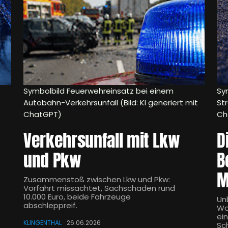
Symbolbild Feuerwehreinsatz bei einem
Sym
Autobahn-Verkehrsunfall (Bild: KI generiert mit
Str
ChatGPT)
Ch
Verkehrsunfall mit Lkw
D
und Pkw
B
M
Zusammenstoß zwischen Lkw und Pkw:
Vorfahrt missachtet, Sachschaden rund
10.000 Euro, beide Fahrzeuge
Un
abschleppreif.
Wo
ei
KLINGENTHAL
26.06.2026
Sc