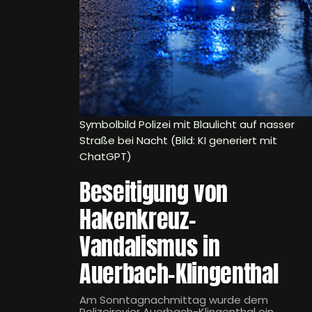
Symbolbild Polizei mit Blaulicht auf nasser
Straße bei Nacht (Bild: KI generiert mit
ChatGPT)
Beseitigung von
Hakenkreuz-
Vandalismus in
Auerbach-Klingenthal
Am Sonntagnachmittag wurde dem
Polizeirevier Auerbach-Klingenthal ein