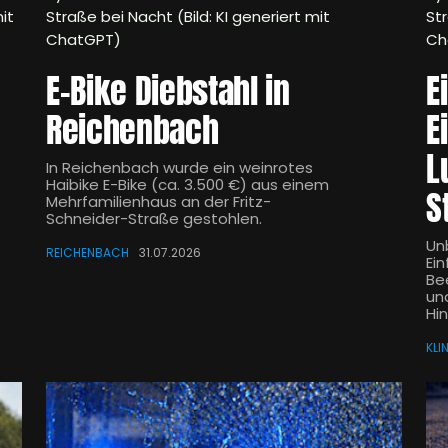
it
Straße bei Nacht (Bild: KI generiert mit
Str
ChatGPT)
Ch
E-Bike Diebstahl in
E
Reichenbach
E
L
In Reichenbach wurde ein weinrotes
Haibike E-Bike (ca. 3.500 €) aus einem
S
Mehrfamilienhaus an der Fritz-
Schneider-Straße gestohlen.
Un
REICHENBACH
31.07.2026
Ei
Be
und
Hi
KLI