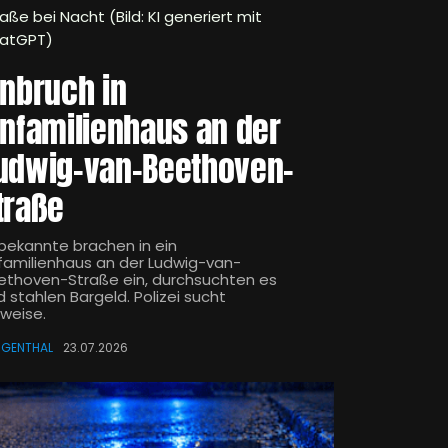
aße bei Nacht (Bild: KI generiert mit
atGPT)
inbruch in
infamilienhaus an der
udwig-van-Beethoven-
traße
bekannte brachen in ein
nfamilienhaus an der Ludwig-van-
ethoven-Straße ein, durchsuchten es
 stahlen Bargeld. Polizei sucht
nweise.
NGENTHAL
23.07.2026