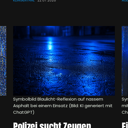
KLINGENTHAL
22.07.2026
AU
Symbolbild Blaulicht-Reflexion auf nassem
Sy
Asphalt bei einem Einsatz (Bild: KI generiert mit
mit
ChatGPT)
Ch
Polizei sucht Zeugen
E