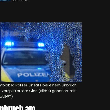
ERBACH
15.07.2026
mbolbild Polizei-Einsatz bei einem Einbruch
 zersplittertem Glas (Bild: KI generiert mit
atGPT)
inbruch am