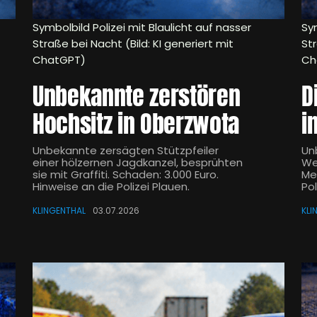
Symbolbild Polizei mit Blaulicht auf nasser
Sym
Straße bei Nacht (Bild: KI generiert mit
Str
ChatGPT)
Ch
Unbekannte zerstören
D
Hochsitz in Oberzwota
i
Unbekannte zersägten Stützpfeiler
Un
einer hölzernen Jagdkanzel, besprühten
We
sie mit Graffiti. Schaden: 3.000 Euro.
Me
Hinweise an die Polizei Plauen.
Po
KLINGENTHAL
03.07.2026
KLI