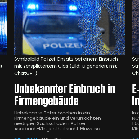
Symbolbild Polizei-Einsatz bei einem Einbruch
Sym
it
mit zersplittertem Glas (Bild: KI generiert mit
Str
ChatGPT)
Ch
Unbekannter Einbruch in
E
Firmengebäude
I
Unbekannte Täter brachen in ein
In
Firmengebäude ein und verursachten
NC
niedrigen Sachschaden. Polizei
1.
Auerbach-Klingenthal sucht Hinweise.
Kl