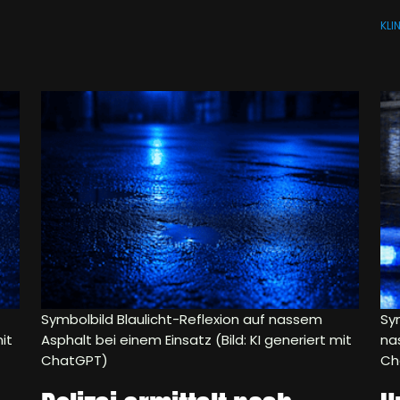
KLI
Symbolbild Blaulicht-Reflexion auf nassem
Sym
it
Asphalt bei einem Einsatz (Bild: KI generiert mit
na
ChatGPT)
Ch