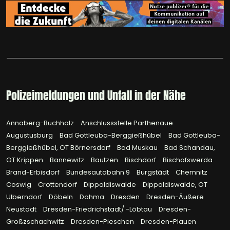
Polizeimeldungen und Unfall in der Nähe
Annaberg-Buchholz
Anschlussstelle Parthenaue
Augustusburg
Bad Gottleuba-Berggießhübel
Bad Gottleuba-
Berggießhübel, OT Börnersdorf
Bad Muskau
Bad Schandau,
OT Krippen
Bannewitz
Bautzen
Bischdorf
Bischofswerda
Brand-Erbisdorf
Bundesautobahn 9
Burgstädt
Chemnitz
Coswig
Crottendorf
Dippoldiswalde
Dippoldiswalde, OT
Ulberndorf
Döbeln
Dohma
Dresden
Dresden-Äußere
Neustadt
Dresden-Friedrichstadt/ -Löbtau
Dresden-
Großzschachwitz
Dresden-Pieschen
Dresden-Plauen