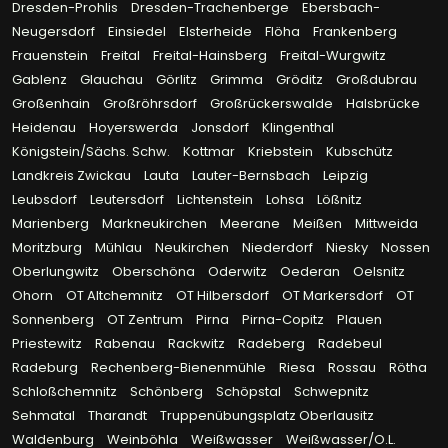
Dresden-Prohlis
Dresden-Trachenberge
Ebersbach-
Neugersdorf
Einsiedel
Elsterheide
Flöha
Frankenberg
Frauenstein
Freital
Freital-Hainsberg
Freital-Wurgwitz
Gablenz
Glauchau
Görlitz
Grimma
Gröditz
Großdubrau
Großenhain
Großröhrsdorf
Großrückerswalde
Halsbrücke
Heidenau
Hoyerswerda
Jonsdorf
Klingenthal
Königstein/Sächs. Schw.
Kottmar
Kriebstein
Kubschütz
Landkreis Zwickau
Lauta
Lauter-Bernsbach
Leipzig
Leubsdorf
Leutersdorf
Lichtenstein
Lohsa
Lößnitz
Marienberg
Markneukirchen
Meerane
Meißen
Mittweida
Moritzburg
Mühlau
Neukirchen
Niederdorf
Niesky
Nossen
Oberlungwitz
Oberschöna
Oderwitz
Oederan
Oelsnitz
Ohorn
OT Altchemnitz
OT Hilbersdorf
OT Markersdorf
OT
Sonnenberg
OT Zentrum
Pirna
Pirna-Copitz
Plauen
Priestewitz
Rabenau
Rackwitz
Radeberg
Radebeul
Radeburg
Rechenberg-Bienenmühle
Riesa
Rossau
Rötha
Schloßchemnitz
Schönberg
Schöpstal
Schwepnitz
Sehmatal
Tharandt
Truppenübungsplatz Oberlausitz
Waldenburg
Weinböhla
Weißwasser
Weißwasser/O.L.