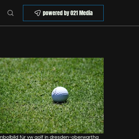
powered by 021 Media
mbolbild für vw golf in dresden-oberwartha