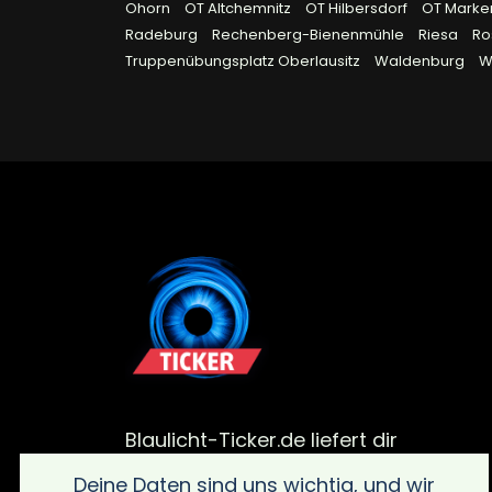
Ohorn
OT Altchemnitz
OT Hilbersdorf
OT Marke
Radeburg
Rechenberg-Bienenmühle
Riesa
Ro
Truppenübungsplatz Oberlausitz
Waldenburg
W
Blaulicht-Ticker.de liefert dir
aktuelle Meldungen von
Deine Daten sind uns wichtig, und wir
Polizei, Feuerwehr und von