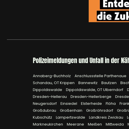
Polizeimeldungen und Unfall in der Nä
Annaberg-Buchholz
Anschlussstelle Parthenaue
Schandau, OT Krippen
Bannewitz
Bautzen
Bisc
Dippoldiswalde
Dippoldiswalde, OT Ulberndorf
Dresden-Hellerau
Dresden-Hellerberge
Dresde
Neugersdorf
Einsiedel
Elsterheide
Flöha
Fran
Großdubrau
Großenhain
Großröhrsdorf
Großr
Kubschütz
Lampertswalde
Landkreis Zwickau
Markneukirchen
Meerane
Meißen
Mittweida