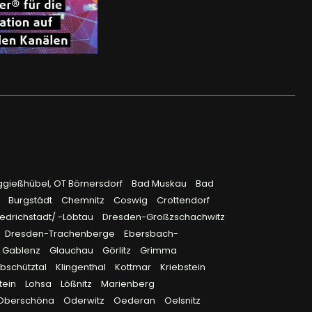
ggießhübel, OT Börnersdorf
Bad Muskau
Bad
9
Burgstädt
Chemnitz
Coswig
Crottendorf
edrichstadt/ -Löbtau
Dresden-Großzschachwitz
Dresden-Trachenberge
Ebersbach-
Gablenz
Glauchau
Görlitz
Grimma
bschütztal
Klingenthal
Kottmar
Kriebstein
tein
Lohsa
Lößnitz
Marienberg
Oberschöna
Oderwitz
Oederan
Oelsnitz