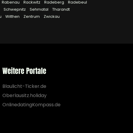
Rabenau
Rackwitz
Radeberg
Radebeul
l
Schwepnitz
Sehmatal
Tharandt
au
Wilthen
Zentrum
Zwickau
Weitere Portale
Blaulicht-Ticker.de
Oberlausitz.holiday
OnlinedatingKompass.de