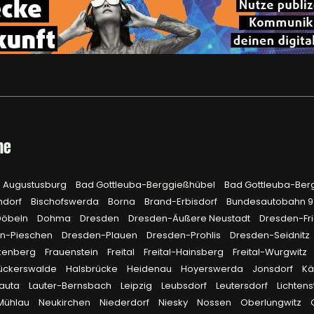
he
Augustusburg
Bad Gottleuba-Berggießhübel
Bad Gottleuba-Ber
hdorf
Bischofswerda
Borna
Brand-Erbisdorf
Bundesautobahn 
Döbeln
Dohma
Dresden
Dresden-Äußere Neustadt
Dresden-Fri
n-Pieschen
Dresden-Plauen
Dresden-Prohlis
Dresden-Seidnitz
kenberg
Frauenstein
Freital
Freital-Hainsberg
Freital-Wurgwitz
ückerswalde
Halsbrücke
Heidenau
Hoyerswerda
Jonsdorf
Kä
Lauta
Lauter-Bernsbach
Leipzig
Leubsdorf
Leutersdorf
Lichtens
Mühlau
Neukirchen
Niederdorf
Niesky
Nossen
Oberlungwitz