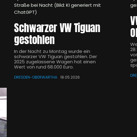
Straße bei Nacht (Bild: KI generiert mit
ge
ChatGPT)
V
Schwarzer VW Tiguan
O
gestohlen
We
28
In der Nacht zu Montag wurde ein
vo
schwarzer VW Tiguan gestohlen. Der
ge
2025 zugelassene Wagen hat einen
sp
Wert von rund 68.000 Euro.
DR
DRESDEN-OBERWARTHA
18.05.2026