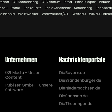
rsdorf
OT Sonnenberg
OT Zentrum
Pirna
Pirna-Copitz
Plauen
ssau
Rötha
Schkeuditz
Schloßchemnitz
Schönberg
Schöpsta
einböhla
Weißwasser
Weißwasser/O.L.
Werdau
Wilkau-Haßl
Unternehmen
Nachrichtenportale
021 Media - Unser
DieBayern.de
Content
DieBrandenburger.de
Publizer GmbH - Unsere
DieNiedersachsen.de
Software
DieSachsen.de
DieThueringer.de