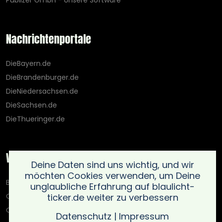
Publizer GmbH - Unsere Software
Nachrichtenportale
DieBayern.de
DieBrandenburger.de
DieNiedersachsen.de
DieSachsen.de
DieThueringer.de
Weitere Portale
Deine Daten sind uns wichtig, und wir
möchten Cookies verwenden, um Deine
Blaulicht-Ticker.de
unglaubliche Erfahrung auf blaulicht-
ticker.de weiter zu verbessern
Oberlausitz.holiday
OnlinedatingKompass.de
Datenschutz
|
Impressum