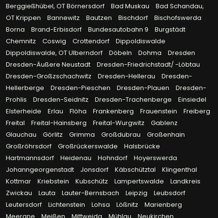
Berggießhübel, OT Börnersdorf
Bad Muskau
Bad Schandau,
OT Krippen
Bannewitz
Bautzen
Bischdorf
Bischofswerda
Borna
Brand-Erbisdorf
Bundesautobahn 9
Burgstädt
Chemnitz
Coswig
Crottendorf
Dippoldiswalde
Dippoldiswalde, OT Ulberndorf
Döbeln
Dohma
Dresden
Dresden-Äußere Neustadt
Dresden-Friedrichstadt/ -Löbtau
Dresden-Großzschachwitz
Dresden-Hellerau
Dresden-
Hellerberge
Dresden-Pieschen
Dresden-Plauen
Dresden-
Prohlis
Dresden-Seidnitz
Dresden-Trachenberge
Einsiedel
Elsterheide
Erlau
Flöha
Frankenberg
Frauenstein
Freiberg
Freital
Freital-Hainsberg
Freital-Wurgwitz
Gablenz
Glauchau
Görlitz
Grimma
Großdubrau
Großenhain
Großröhrsdorf
Großrückerswalde
Halsbrücke
Hartmannsdorf
Heidenau
Hohndorf
Hoyerswerda
Johanngeorgenstadt
Jonsdorf
Käbschütztal
Klingenthal
Kottmar
Kriebstein
Kubschütz
Lampertswalde
Landkreis
Zwickau
Lauta
Lauter-Bernsbach
Leipzig
Leubsdorf
Leutersdorf
Lichtenstein
Lohsa
Lößnitz
Marienberg
Meerane
Meißen
Mittweida
Mühlau
Neukirchen