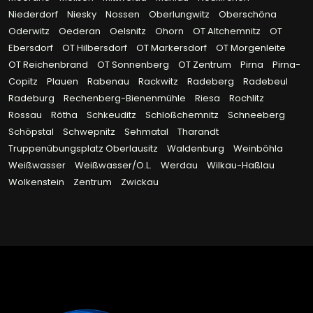
Niederdorf
Niesky
Nossen
Oberlungwitz
Oberschöna
Oderwitz
Oederan
Oelsnitz
Ohorn
OT Altchemnitz
OT
Ebersdorf
OT Hilbersdorf
OT Markersdorf
OT Morgenleite
OT Reichenbrand
OT Sonnenberg
OT Zentrum
Pirna
Pirna-
Copitz
Plauen
Rabenau
Rackwitz
Radeberg
Radebeul
Radeburg
Rechenberg-Bienenmühle
Riesa
Rochlitz
Rossau
Rötha
Schkeuditz
Schloßchemnitz
Schneeberg
Schöpstal
Schwepnitz
Sehmatal
Tharandt
Truppenübungsplatz Oberlausitz
Waldenburg
Weinböhla
Weißwasser
Weißwasser/O.L.
Werdau
Wilkau-Haßlau
Wolkenstein
Zentrum
Zwickau