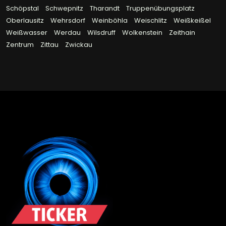
Schöpstal
Schwepnitz
Tharandt
Truppenübungsplatz
Oberlausitz
Wehrsdorf
Weinböhla
Weischlitz
Weißkeißel
Weißwasser
Werdau
Wilsdruff
Wolkenstein
Zeithain
Zentrum
Zittau
Zwickau