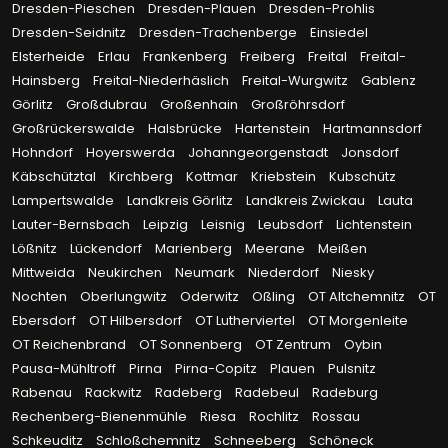
Dresden-Pieschen
Dresden-Plauen
Dresden-Prohlis
Dresden-Seidnitz
Dresden-Trachenberge
Einsiedel
Elsterheide
Erlau
Frankenberg
Freiberg
Freital
Freital-
Hainsberg
Freital-Niederhäslich
Freital-Wurgwitz
Gablenz
Görlitz
Großdubrau
Großenhain
Großröhrsdorf
Großrückerswalde
Halsbrücke
Hartenstein
Hartmannsdorf
Hohndorf
Hoyerswerda
Johanngeorgenstadt
Jonsdorf
Käbschütztal
Kirchberg
Kottmar
Kriebstein
Kubschütz
Lampertswalde
Landkreis Görlitz
Landkreis Zwickau
Lauta
Lauter-Bernsbach
Leipzig
Leisnig
Leubsdorf
Lichtenstein
Lößnitz
Lückendorf
Marienberg
Meerane
Meißen
Mittweida
Neukirchen
Neumark
Niederdorf
Niesky
Nochten
Oberlungwitz
Oderwitz
Oßling
OT Altchemnitz
OT
Ebersdorf
OT Hilbersdorf
OT Lutherviertel
OT Morgenleite
OT Reichenbrand
OT Sonnenberg
OT Zentrum
Oybin
Pausa-Mühltroff
Pirna
Pirna-Copitz
Plauen
Pulsnitz
Rabenau
Rackwitz
Radeberg
Radebeul
Radeburg
Rechenberg-Bienenmühle
Riesa
Rochlitz
Rossau
Schkeuditz
Schloßchemnitz
Schneeberg
Schöneck