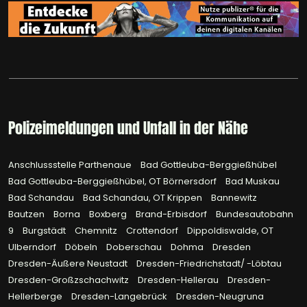
Polizeimeldungen und Unfall in der Nähe
Anschlussstelle Parthenaue
Bad Gottleuba-Berggießhübel
Bad Gottleuba-Berggießhübel, OT Börnersdorf
Bad Muskau
Bad Schandau
Bad Schandau, OT Krippen
Bannewitz
Bautzen
Borna
Boxberg
Brand-Erbisdorf
Bundesautobahn
9
Burgstädt
Chemnitz
Crottendorf
Dippoldiswalde, OT
Ulberndorf
Döbeln
Doberschau
Dohma
Dresden
Dresden-Äußere Neustadt
Dresden-Friedrichstadt/ -Löbtau
Dresden-Großzschachwitz
Dresden-Hellerau
Dresden-
Hellerberge
Dresden-Langebrück
Dresden-Neugruna