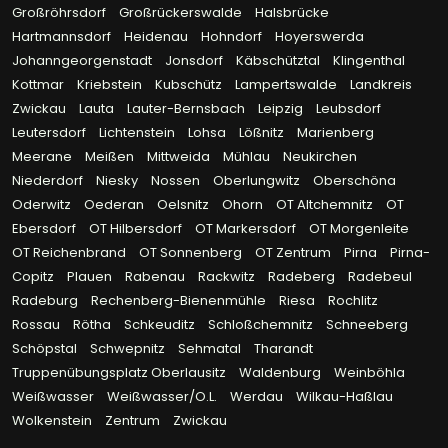
Großröhrsdorf
Großrückerswalde
Halsbrücke
Hartmannsdorf
Heidenau
Hohndorf
Hoyerswerda
Johanngeorgenstadt
Jonsdorf
Käbschütztal
Klingenthal
Kottmar
Kriebstein
Kubschütz
Lampertswalde
Landkreis
Zwickau
Lauta
Lauter-Bernsbach
Leipzig
Leubsdorf
Leutersdorf
Lichtenstein
Lohsa
Lößnitz
Marienberg
Meerane
Meißen
Mittweida
Mühlau
Neukirchen
Niederdorf
Niesky
Nossen
Oberlungwitz
Oberschöna
Oderwitz
Oederan
Oelsnitz
Ohorn
OT Altchemnitz
OT
Ebersdorf
OT Hilbersdorf
OT Markersdorf
OT Morgenleite
OT Reichenbrand
OT Sonnenberg
OT Zentrum
Pirna
Pirna-
Copitz
Plauen
Rabenau
Rackwitz
Radeberg
Radebeul
Radeburg
Rechenberg-Bienenmühle
Riesa
Rochlitz
Rossau
Rötha
Schkeuditz
Schloßchemnitz
Schneeberg
Schöpstal
Schwepnitz
Sehmatal
Tharandt
Truppenübungsplatz Oberlausitz
Waldenburg
Weinböhla
Weißwasser
Weißwasser/O.L.
Werdau
Wilkau-Haßlau
Wolkenstein
Zentrum
Zwickau