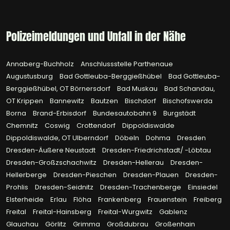
Polizeimeldungen und Unfall in der Nähe
Annaberg-Buchholz
Anschlussstelle Parthenaue
Augustusburg
Bad Gottleuba-Berggießhübel
Bad Gottleuba-
Berggießhübel, OT Börnersdorf
Bad Muskau
Bad Schandau,
OT Krippen
Bannewitz
Bautzen
Bischdorf
Bischofswerda
Borna
Brand-Erbisdorf
Bundesautobahn 9
Burgstädt
Chemnitz
Coswig
Crottendorf
Dippoldiswalde
Dippoldiswalde, OT Ulberndorf
Döbeln
Dohma
Dresden
Dresden-Äußere Neustadt
Dresden-Friedrichstadt/ -Löbtau
Dresden-Großzschachwitz
Dresden-Hellerau
Dresden-
Hellerberge
Dresden-Pieschen
Dresden-Plauen
Dresden-
Prohlis
Dresden-Seidnitz
Dresden-Trachenberge
Einsiedel
Elsterheide
Erlau
Flöha
Frankenberg
Frauenstein
Freiberg
Freital
Freital-Hainsberg
Freital-Wurgwitz
Gablenz
Glauchau
Görlitz
Grimma
Großdubrau
Großenhain