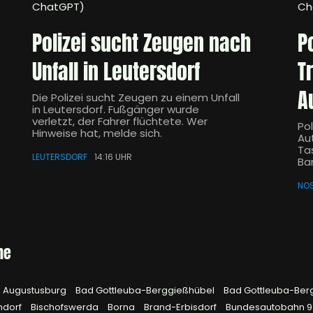
ChatGPT)
Ch
Polizei sucht Zeugen nach
P
Unfall in Leutersdorf
T
A
Die Polizei sucht Zeugen zu einem Unfall
in Leutersdorf. Fußgänger wurde
verletzt, der Fahrer flüchtete. Wer
Pol
Hinweise hat, melde sich.
Aut
Ta
LEUTERSDORF
14:16 UHR
Ba
NO
he
Augustusburg
Bad Gottleuba-Berggießhübel
Bad Gottleuba-Ber
hdorf
Bischofswerda
Borna
Brand-Erbisdorf
Bundesautobahn 