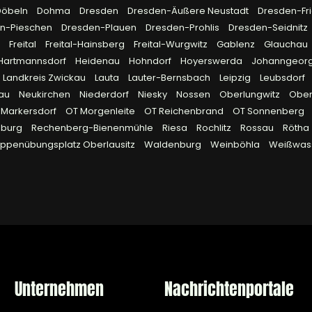
Döbeln
Dohma
Dresden
Dresden-Äußere Neustadt
Dresden-Fri
n-Pieschen
Dresden-Plauen
Dresden-Prohlis
Dresden-Seidnitz
g
Freital
Freital-Hainsberg
Freital-Wurgwitz
Gablenz
Glauchau
Hartmannsdorf
Heidenau
Hohndorf
Hoyerswerda
Johanngeor
Landkreis Zwickau
Lauta
Lauter-Bernsbach
Leipzig
Leubsdorf
lau
Neukirchen
Niederdorf
Niesky
Nossen
Oberlungwitz
Obe
 Markersdorf
OT Morgenleite
OT Reichenbrand
OT Sonnenberg
eburg
Rechenberg-Bienenmühle
Riesa
Rochlitz
Rossau
Rötha
uppenübungsplatz Oberlausitz
Waldenburg
Weinböhla
Weißwas
Unternehmen
Nachrichtenportale