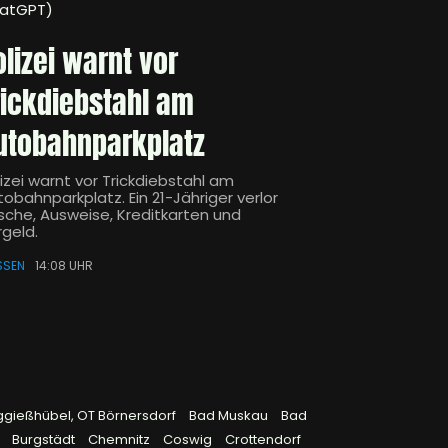
atGPT)
olizei warnt vor
rickdiebstahl am
utobahnparkplatz
izei warnt vor Trickdiebstahl am
obahnparkplatz. Ein 21-Jähriger verlor
sche, Ausweise, Kreditkarten und
rgeld.
SSEN
14:08 UHR
ggießhübel, OT Börnersdorf
Bad Muskau
Bad
9
Burgstädt
Chemnitz
Coswig
Crottendorf