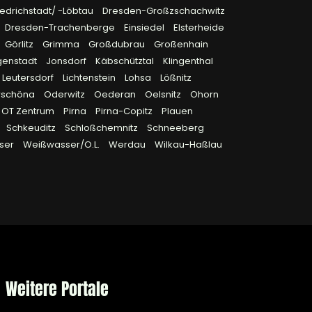
edrichstadt/ -Löbtau
Dresden-Großzschachwitz
Dresden-Trachenberge
Einsiedel
Elsterheide
Görlitz
Grimma
Großdubrau
Großenhain
genstadt
Jonsdorf
Käbschütztal
Klingenthal
Leutersdorf
Lichtenstein
Lohsa
Lößnitz
rschöna
Oderwitz
Oederan
Oelsnitz
Ohorn
OT Zentrum
Pirna
Pirna-Copitz
Plauen
Schkeuditz
Schloßchemnitz
Schneeberg
ser
Weißwasser/O.L.
Werdau
Wilkau-Haßlau
Weitere Portale