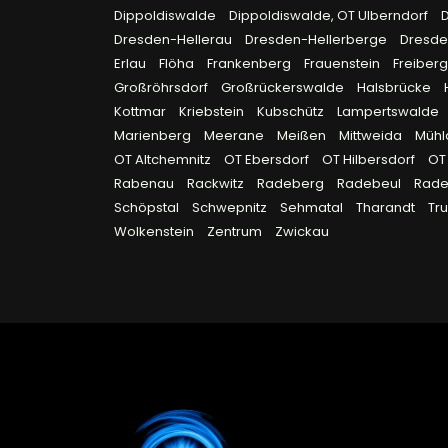
Dippoldiswalde
Dippoldiswalde, OT Ulberndorf
Dresden-Hellerau
Dresden-Hellerberge
Dresde
Erlau
Flöha
Frankenberg
Frauenstein
Freiber
Großröhrsdorf
Großrückerswalde
Halsbrücke
Kottmar
Kriebstein
Kubschütz
Lampertswalde
Marienberg
Meerane
Meißen
Mittweida
Müh
OT Altchemnitz
OT Ebersdorf
OT Hilbersdorf
OT
Rabenau
Rackwitz
Radeberg
Radebeul
Rad
Schöpstal
Schwepnitz
Sehmatal
Tharandt
Tr
Wolkenstein
Zentrum
Zwickau