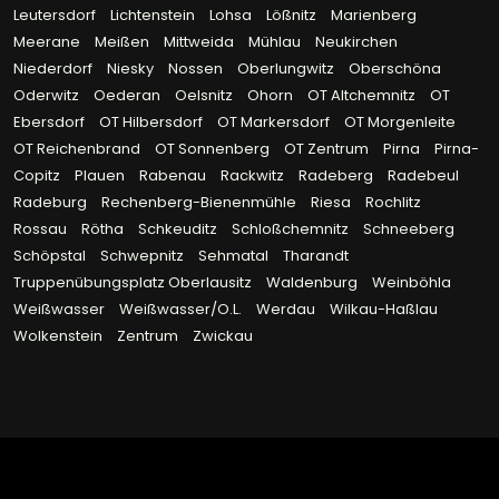
Leutersdorf
Lichtenstein
Lohsa
Lößnitz
Marienberg
Meerane
Meißen
Mittweida
Mühlau
Neukirchen
Niederdorf
Niesky
Nossen
Oberlungwitz
Oberschöna
Oderwitz
Oederan
Oelsnitz
Ohorn
OT Altchemnitz
OT
Ebersdorf
OT Hilbersdorf
OT Markersdorf
OT Morgenleite
OT Reichenbrand
OT Sonnenberg
OT Zentrum
Pirna
Pirna-
Copitz
Plauen
Rabenau
Rackwitz
Radeberg
Radebeul
Radeburg
Rechenberg-Bienenmühle
Riesa
Rochlitz
Rossau
Rötha
Schkeuditz
Schloßchemnitz
Schneeberg
Schöpstal
Schwepnitz
Sehmatal
Tharandt
Truppenübungsplatz Oberlausitz
Waldenburg
Weinböhla
Weißwasser
Weißwasser/O.L.
Werdau
Wilkau-Haßlau
Wolkenstein
Zentrum
Zwickau