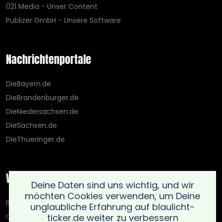
021 Media - Unser Content
Publizer GmbH - Unsere Software
Nachrichtenportale
DieBayern.de
DieBrandenburger.de
DieNiedersachsen.de
DieSachsen.de
DieThueringer.de
Weitere Portale
Deine Daten sind uns wichtig, und wir
möchten Cookies verwenden, um Deine
Blaulicht-Ticker.de
unglaubliche Erfahrung auf blaulicht-
ticker.de weiter zu verbessern
Oberlausitz.holiday