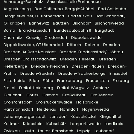
Annaberg-Buchholz
Anschlussstelle Parthenaue
Augustusburg
Bad Gottleuba-Berggießhübel
Bad Gottleuba-
Berggießhübel, OT Börnersdorf
Bad Muskau
Bad Schandau,
OT Krippen
Bannewitz
Bautzen
Bischdorf
Bischofswerda
Borna
Brand-Erbisdorf
Bundesautobahn 9
Burgstädt
Chemnitz
Coswig
Crottendorf
Dippoldiswalde
Dippoldiswalde, OT Ulberndorf
Döbeln
Dohma
Dresden
Dresden-Äußere Neustadt
Dresden-Friedrichstadt/ -Löbtau
Dresden-Großzschachwitz
Dresden-Hellerau
Dresden-
Hellerberge
Dresden-Pieschen
Dresden-Plauen
Dresden-
Prohlis
Dresden-Seidnitz
Dresden-Trachenberge
Einsiedel
Elsterheide
Erlau
Flöha
Frankenberg
Frauenstein
Freiberg
Freital
Freital-Hainsberg
Freital-Wurgwitz
Gablenz
Glauchau
Görlitz
Grimma
Großdubrau
Großenhain
Großröhrsdorf
Großrückerswalde
Halsbrücke
Hartmannsdorf
Heidenau
Hohndorf
Hoyerswerda
Johanngeorgenstadt
Jonsdorf
Käbschütztal
Klingenthal
Kottmar
Kriebstein
Kubschütz
Lampertswalde
Landkreis
Zwickau
Lauta
Lauter-Bernsbach
Leipzig
Leubsdorf