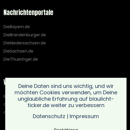
Nachrichtenportale
DieBayern.de
DieBrandenburger.de
DieNiedersachsen.de
DieSachsen.de
DieThueringer.de
Weitere Portale
Deine Daten sind uns wichtig, und wir
möchten Cookies verwenden, um Deine
Blaulicht-Ticker.de
unglaubliche Erfahrung auf blaulicht-
ticker.de weiter zu verbessern
Oberlausitz.holiday
OnlinedatingKompass.de
Datenschutz
|
Impressum