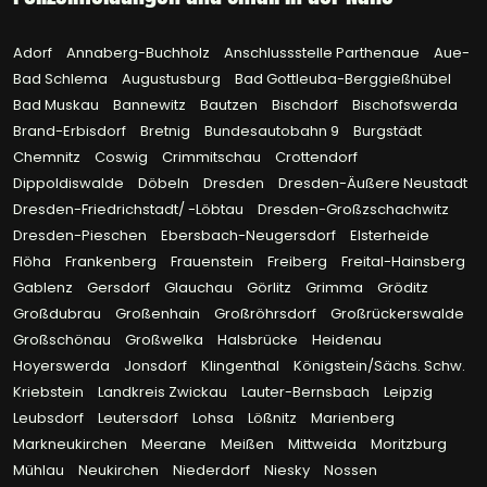
Adorf
Annaberg-Buchholz
Anschlussstelle Parthenaue
Aue-
Bad Schlema
Augustusburg
Bad Gottleuba-Berggießhübel
Bad Muskau
Bannewitz
Bautzen
Bischdorf
Bischofswerda
Brand-Erbisdorf
Bretnig
Bundesautobahn 9
Burgstädt
Chemnitz
Coswig
Crimmitschau
Crottendorf
Dippoldiswalde
Döbeln
Dresden
Dresden-Äußere Neustadt
Dresden-Friedrichstadt/ -Löbtau
Dresden-Großzschachwitz
Dresden-Pieschen
Ebersbach-Neugersdorf
Elsterheide
Flöha
Frankenberg
Frauenstein
Freiberg
Freital-Hainsberg
Gablenz
Gersdorf
Glauchau
Görlitz
Grimma
Gröditz
Großdubrau
Großenhain
Großröhrsdorf
Großrückerswalde
Großschönau
Großwelka
Halsbrücke
Heidenau
Hoyerswerda
Jonsdorf
Klingenthal
Königstein/Sächs. Schw.
Kriebstein
Landkreis Zwickau
Lauter-Bernsbach
Leipzig
Leubsdorf
Leutersdorf
Lohsa
Lößnitz
Marienberg
Markneukirchen
Meerane
Meißen
Mittweida
Moritzburg
Mühlau
Neukirchen
Niederdorf
Niesky
Nossen