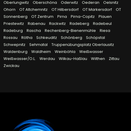
Oberlungwitz
Oberschöna
Oderwitz
Oederan
Oelsnitz
Ohorn
OT Altchemnitz
OT Hilbersdorf
OT Markersdorf
OT
Sonnenberg
OT Zentrum
Pirna
Pirna-Copitz
Plauen
Priestewitz
Rabenau
Rackwitz
Radeberg
Radebeul
Radeburg
Rascha
Rechenberg-Bienenmühle
Riesa
Rossau
Rötha
Schkeuditz
Schönberg
Schöpstal
Schwepnitz
Sehmatal
Truppenübungsplatz Oberlausitz
Waldenburg
Waldheim
Weinböhla
Weißwasser
Weißwasser/O.L.
Werdau
Wilkau-Haßlau
Wilthen
Zittau
Zwickau