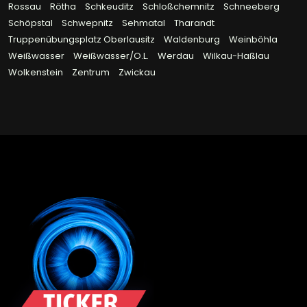
Rossau
Rötha
Schkeuditz
Schloßchemnitz
Schneeberg
Schöpstal
Schwepnitz
Sehmatal
Tharandt
Truppenübungsplatz Oberlausitz
Waldenburg
Weinböhla
Weißwasser
Weißwasser/O.L.
Werdau
Wilkau-Haßlau
Wolkenstein
Zentrum
Zwickau