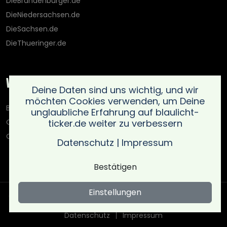
DieBrandenburger.de
DieNiedersachsen.de
DieSachsen.de
DieThueringer.de
Weitere Portale
Deine Daten sind uns wichtig, und wir
möchten Cookies verwenden, um Deine
Blaulicht-Ticker.de
unglaubliche Erfahrung auf blaulicht-
ticker.de weiter zu verbessern
Oberlausitz.holiday
OnlinedatingKompass.de
Datenschutz
|
Impressum
Bestätigen
Einstellungen
Copyright © Blaulicht Ticker 2026 .
Ein Service der 021 Media
UG (haftungsbeschränkt)
. All rights reserved
Datenschutz
Impressum