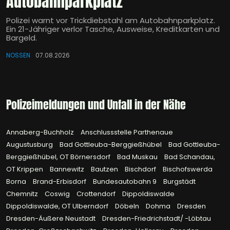
Autobahnparkplatz
Polizei warnt vor Trickdiebstahl am Autobahnparkplatz.
Ein 21-Jähriger verlor Tasche, Ausweise, Kreditkarten und
Bargeld.
NOSSEN
07.08.2026
Polizeimeldungen und Unfall in der Nähe
Annaberg-Buchholz
Anschlussstelle Parthenaue
Augustusburg
Bad Gottleuba-Berggießhübel
Bad Gottleuba-
Berggießhübel, OT Börnersdorf
Bad Muskau
Bad Schandau,
OT Krippen
Bannewitz
Bautzen
Bischdorf
Bischofswerda
Borna
Brand-Erbisdorf
Bundesautobahn 9
Burgstädt
Chemnitz
Coswig
Crottendorf
Dippoldiswalde
Dippoldiswalde, OT Ulberndorf
Döbeln
Dohma
Dresden
Dresden-Äußere Neustadt
Dresden-Friedrichstadt/ -Löbtau