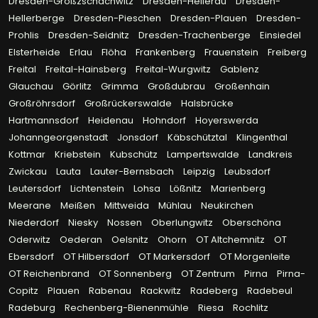
Dresden-Großzschachwitz
Dresden-Hellerau
Dresden-
Hellerberge
Dresden-Pieschen
Dresden-Plauen
Dresden-
Prohlis
Dresden-Seidnitz
Dresden-Trachenberge
Einsiedel
Elsterheide
Erlau
Flöha
Frankenberg
Frauenstein
Freiberg
Freital
Freital-Hainsberg
Freital-Wurgwitz
Gablenz
Glauchau
Görlitz
Grimma
Großdubrau
Großenhain
Großröhrsdorf
Großrückerswalde
Halsbrücke
Hartmannsdorf
Heidenau
Hohndorf
Hoyerswerda
Johanngeorgenstadt
Jonsdorf
Käbschütztal
Klingenthal
Kottmar
Kriebstein
Kubschütz
Lampertswalde
Landkreis
Zwickau
Lauta
Lauter-Bernsbach
Leipzig
Leubsdorf
Leutersdorf
Lichtenstein
Lohsa
Lößnitz
Marienberg
Meerane
Meißen
Mittweida
Mühlau
Neukirchen
Niederdorf
Niesky
Nossen
Oberlungwitz
Oberschöna
Oderwitz
Oederan
Oelsnitz
Ohorn
OT Altchemnitz
OT
Ebersdorf
OT Hilbersdorf
OT Markersdorf
OT Morgenleite
OT Reichenbrand
OT Sonnenberg
OT Zentrum
Pirna
Pirna-
Copitz
Plauen
Rabenau
Rackwitz
Radeberg
Radebeul
Radeburg
Rechenberg-Bienenmühle
Riesa
Rochlitz