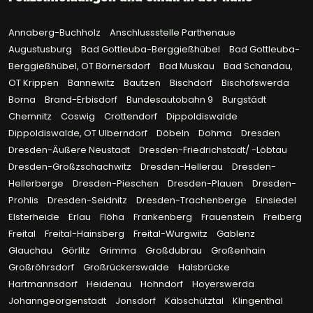
Annaberg-Buchholz
Anschlussstelle Parthenaue
Augustusburg
Bad Gottleuba-Berggießhübel
Bad Gottleuba-
Berggießhübel, OT Börnersdorf
Bad Muskau
Bad Schandau,
OT Krippen
Bannewitz
Bautzen
Bischdorf
Bischofswerda
Borna
Brand-Erbisdorf
Bundesautobahn 9
Burgstädt
Chemnitz
Coswig
Crottendorf
Dippoldiswalde
Dippoldiswalde, OT Ulberndorf
Döbeln
Dohma
Dresden
Dresden-Äußere Neustadt
Dresden-Friedrichstadt/ -Löbtau
Dresden-Großzschachwitz
Dresden-Hellerau
Dresden-
Hellerberge
Dresden-Pieschen
Dresden-Plauen
Dresden-
Prohlis
Dresden-Seidnitz
Dresden-Trachenberge
Einsiedel
Elsterheide
Erlau
Flöha
Frankenberg
Frauenstein
Freiberg
Freital
Freital-Hainsberg
Freital-Wurgwitz
Gablenz
Glauchau
Görlitz
Grimma
Großdubrau
Großenhain
Großröhrsdorf
Großrückerswalde
Halsbrücke
Hartmannsdorf
Heidenau
Hohndorf
Hoyerswerda
Johanngeorgenstadt
Jonsdorf
Käbschütztal
Klingenthal