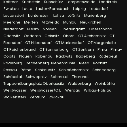
Kottmar
Kriebstein
Kubschütz
Lampertswalde
Landkreis
Zwickau
Lauta
Lauter-Bernsbach
Leipzig
Leubsdorf
Leutersdorf
Lichtenstein
Lohsa
Lößnitz
Marienberg
Meerane
Meißen
Mittweida
Mühlau
Neukirchen
Niederdorf
Niesky
Nossen
Oberlungwitz
Oberschöna
Oderwitz
Oederan
Oelsnitz
Ohorn
OT Altchemnitz
OT
Ebersdorf
OT Hilbersdorf
OT Markersdorf
OT Morgenleite
OT Reichenbrand
OT Sonnenberg
OT Zentrum
Pirna
Pirna-
Copitz
Plauen
Rabenau
Rackwitz
Radeberg
Radebeul
Radeburg
Rechenberg-Bienenmühle
Riesa
Rochlitz
Rossau
Rötha
Schkeuditz
Schloßchemnitz
Schneeberg
Schöpstal
Schwepnitz
Sehmatal
Tharandt
Truppenübungsplatz Oberlausitz
Waldenburg
Weinböhla
Weißwasser
Weißwasser/O.L.
Werdau
Wilkau-Haßlau
Wolkenstein
Zentrum
Zwickau