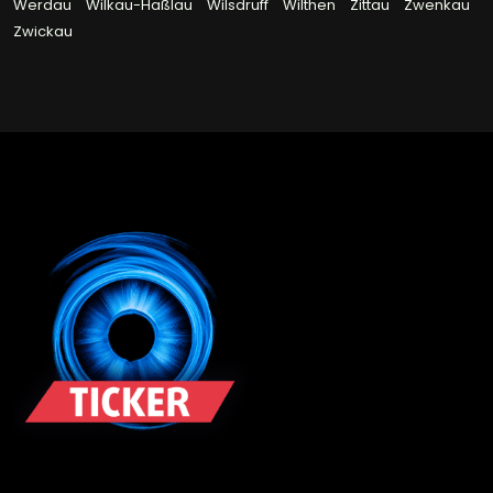
Werdau
Wilkau-Haßlau
Wilsdruff
Wilthen
Zittau
Zwenkau
Zwickau