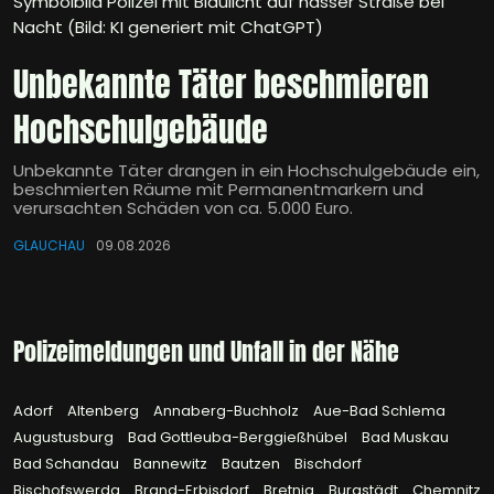
Symbolbild Polizei mit Blaulicht auf nasser Straße bei
Nacht (Bild: KI generiert mit ChatGPT)
Unbekannte Täter beschmieren
Hochschulgebäude
Unbekannte Täter drangen in ein Hochschulgebäude ein,
beschmierten Räume mit Permanentmarkern und
verursachten Schäden von ca. 5.000 Euro.
GLAUCHAU
09.08.2026
Polizeimeldungen und Unfall in der Nähe
Adorf
Altenberg
Annaberg-Buchholz
Aue-Bad Schlema
Augustusburg
Bad Gottleuba-Berggießhübel
Bad Muskau
Bad Schandau
Bannewitz
Bautzen
Bischdorf
Bischofswerda
Brand-Erbisdorf
Bretnig
Burgstädt
Chemnitz