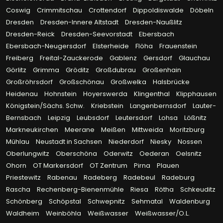
Coswig
Crimmitschau
Crottendorf
Dippoldiswalde
Döbeln
Dresden
Dresden-Innere Altstadt
Dresden-Naußlitz
Dresden-Reick
Dresden-Seevorstadt
Ebersbach
Ebersbach-Neugersdorf
Elsterheide
Flöha
Frauenstein
Freiberg
Freital-Zauckerode
Gablenz
Gersdorf
Glauchau
Görlitz
Grimma
Gröditz
Großdubrau
Großenhain
Großröhrsdorf
Großschönau
Großwelka
Halsbrücke
Heidenau
Hohnstein
Hoyerswerda
Klingenthal
Klipphausen
Königstein/Sächs. Schw.
Kriebstein
Langenbernsdorf
Lauter-
Bernsbach
Leipzig
Leubsdorf
Leutersdorf
Lohsa
Lößnitz
Markneukirchen
Meerane
Meißen
Mittweida
Moritzburg
Mühlau
Neustadt in Sachsen
Niederdorf
Niesky
Nossen
Oberlungwitz
Oberschöna
Oderwitz
Oederan
Oelsnitz
Ohorn
OT Markersdorf
OT Zentrum
Pirna
Plauen
Priestewitz
Rabenau
Radeberg
Radebeul
Radeburg
Rascha
Rechenberg-Bienenmühle
Riesa
Rötha
Schkeuditz
Schönberg
Schöpstal
Schwepnitz
Sehmatal
Waldenburg
Waldheim
Weinböhla
Weißwasser
Weißwasser/O.L.