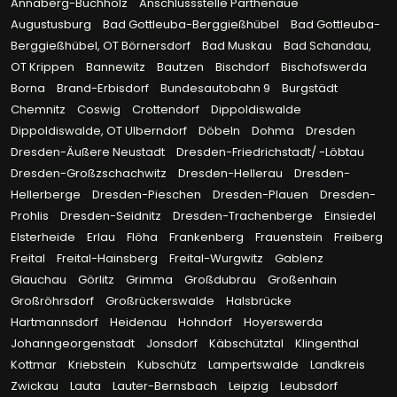
Annaberg-Buchholz
Anschlussstelle Parthenaue
Augustusburg
Bad Gottleuba-Berggießhübel
Bad Gottleuba-
Berggießhübel, OT Börnersdorf
Bad Muskau
Bad Schandau,
OT Krippen
Bannewitz
Bautzen
Bischdorf
Bischofswerda
Borna
Brand-Erbisdorf
Bundesautobahn 9
Burgstädt
Chemnitz
Coswig
Crottendorf
Dippoldiswalde
Dippoldiswalde, OT Ulberndorf
Döbeln
Dohma
Dresden
Dresden-Äußere Neustadt
Dresden-Friedrichstadt/ -Löbtau
Dresden-Großzschachwitz
Dresden-Hellerau
Dresden-
Hellerberge
Dresden-Pieschen
Dresden-Plauen
Dresden-
Prohlis
Dresden-Seidnitz
Dresden-Trachenberge
Einsiedel
Elsterheide
Erlau
Flöha
Frankenberg
Frauenstein
Freiberg
Freital
Freital-Hainsberg
Freital-Wurgwitz
Gablenz
Glauchau
Görlitz
Grimma
Großdubrau
Großenhain
Großröhrsdorf
Großrückerswalde
Halsbrücke
Hartmannsdorf
Heidenau
Hohndorf
Hoyerswerda
Johanngeorgenstadt
Jonsdorf
Käbschütztal
Klingenthal
Kottmar
Kriebstein
Kubschütz
Lampertswalde
Landkreis
Zwickau
Lauta
Lauter-Bernsbach
Leipzig
Leubsdorf