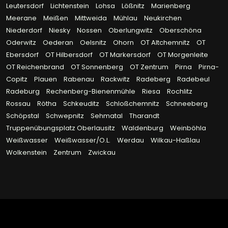
Leutersdorf
Lichtenstein
Lohsa
Lößnitz
Marienberg
Meerane
Meißen
Mittweida
Mühlau
Neukirchen
Niederdorf
Niesky
Nossen
Oberlungwitz
Oberschöna
Oderwitz
Oederan
Oelsnitz
Ohorn
OT Altchemnitz
OT
Ebersdorf
OT Hilbersdorf
OT Markersdorf
OT Morgenleite
OT Reichenbrand
OT Sonnenberg
OT Zentrum
Pirna
Pirna-
Copitz
Plauen
Rabenau
Rackwitz
Radeberg
Radebeul
Radeburg
Rechenberg-Bienenmühle
Riesa
Rochlitz
Rossau
Rötha
Schkeuditz
Schloßchemnitz
Schneeberg
Schöpstal
Schwepnitz
Sehmatal
Tharandt
Truppenübungsplatz Oberlausitz
Waldenburg
Weinböhla
Weißwasser
Weißwasser/O.L.
Werdau
Wilkau-Haßlau
Wolkenstein
Zentrum
Zwickau