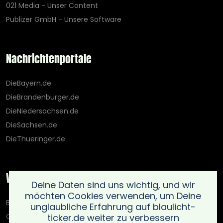
021 Media - Unser Content
Publizer GmbH - Unsere Software
Nachrichtenportale
DieBayern.de
DieBrandenburger.de
DieNiedersachsen.de
DieSachsen.de
DieThueringer.de
Weitere Portale
Deine Daten sind uns wichtig, und wir
möchten Cookies verwenden, um Deine
Blaulicht-Ticker.de
unglaubliche Erfahrung auf blaulicht-
ticker.de weiter zu verbessern
Oberlausitz.holiday