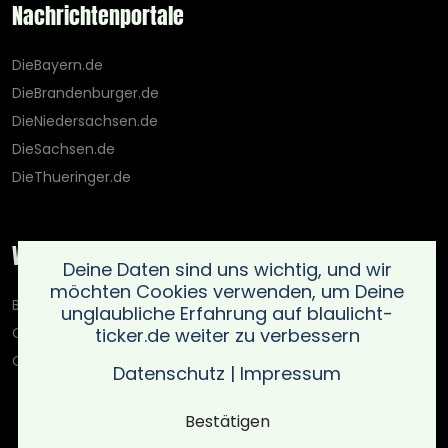
Nachrichtenportale
DieBayern.de
DieBrandenburger.de
DieNiedersachsen.de
DieSachsen.de
DieThueringer.de
Weitere Portale
Deine Daten sind uns wichtig, und wir
möchten Cookies verwenden, um Deine
Blaulicht-Ticker.de
unglaubliche Erfahrung auf blaulicht-
ticker.de weiter zu verbessern
Oberlausitz.holiday
OnlinedatingKompass.de
Datenschutz
|
Impressum
Bestätigen