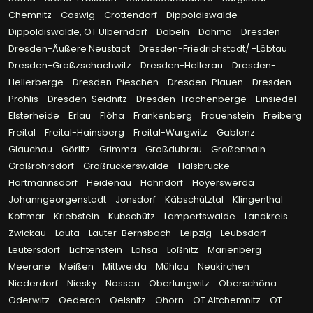
Chemnitz
Coswig
Crottendorf
Dippoldiswalde
Dippoldiswalde, OT Ulberndorf
Döbeln
Dohma
Dresden
Dresden-Äußere Neustadt
Dresden-Friedrichstadt/ -Löbtau
Dresden-Großzschachwitz
Dresden-Hellerau
Dresden-
Hellerberge
Dresden-Pieschen
Dresden-Plauen
Dresden-
Prohlis
Dresden-Seidnitz
Dresden-Trachenberge
Einsiedel
Elsterheide
Erlau
Flöha
Frankenberg
Frauenstein
Freiberg
Freital
Freital-Hainsberg
Freital-Wurgwitz
Gablenz
Glauchau
Görlitz
Grimma
Großdubrau
Großenhain
Großröhrsdorf
Großrückerswalde
Halsbrücke
Hartmannsdorf
Heidenau
Hohndorf
Hoyerswerda
Johanngeorgenstadt
Jonsdorf
Käbschütztal
Klingenthal
Kottmar
Kriebstein
Kubschütz
Lampertswalde
Landkreis
Zwickau
Lauta
Lauter-Bernsbach
Leipzig
Leubsdorf
Leutersdorf
Lichtenstein
Lohsa
Lößnitz
Marienberg
Meerane
Meißen
Mittweida
Mühlau
Neukirchen
Niederdorf
Niesky
Nossen
Oberlungwitz
Oberschöna
Oderwitz
Oederan
Oelsnitz
Ohorn
OT Altchemnitz
OT