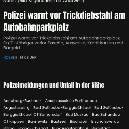
Nacht (Bild: KI generiert mit ChatGPT)
Polizei warnt vor Trickdiebstahl am
Autobahnparkplatz
Polizei warnt vor Trickdiebstahl am Autobahnparkplatz.
Ein 21-Jähriger verlor Tasche, Ausweise, Kreditkarten und
Bargeld.
NOSSEN
14:08 UHR
Polizeimeldungen und Unfall in der Nähe
Annaberg-Buchholz
Anschlussstelle Parthenaue
Augustusburg
Bad Gottleuba-Berggießhübel
Bad Gottleuba-
Berggießhübel, OT Börnersdorf
Bad Muskau
Bad Schandau,
OT Krippen
Bannewitz
Bautzen
Bischdorf
Bischofswerda
Borna
Brand-Erbisdorf
Bundesautobahn 9
Burgstädt