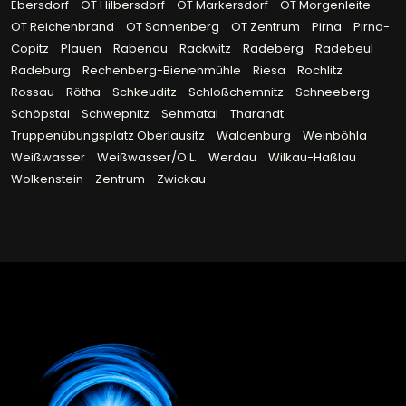
Ebersdorf
OT Hilbersdorf
OT Markersdorf
OT Morgenleite
OT Reichenbrand
OT Sonnenberg
OT Zentrum
Pirna
Pirna-
Copitz
Plauen
Rabenau
Rackwitz
Radeberg
Radebeul
Radeburg
Rechenberg-Bienenmühle
Riesa
Rochlitz
Rossau
Rötha
Schkeuditz
Schloßchemnitz
Schneeberg
Schöpstal
Schwepnitz
Sehmatal
Tharandt
Truppenübungsplatz Oberlausitz
Waldenburg
Weinböhla
Weißwasser
Weißwasser/O.L.
Werdau
Wilkau-Haßlau
Wolkenstein
Zentrum
Zwickau