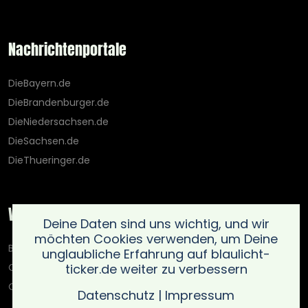
Nachrichtenportale
DieBayern.de
DieBrandenburger.de
DieNiedersachsen.de
DieSachsen.de
DieThueringer.de
Weitere Portale
Deine Daten sind uns wichtig, und wir
möchten Cookies verwenden, um Deine
Blaulicht-Ticker.de
unglaubliche Erfahrung auf blaulicht-
ticker.de weiter zu verbessern
Oberlausitz.holiday
OnlinedatingKompass.de
Datenschutz
|
Impressum