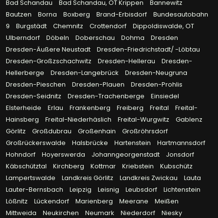
Bad Schandau
Bad Schandau, OT Krippen
Bannewitz
Bautzen
Borna
Boxberg
Brand-Erbisdorf
Bundesautobahn
9
Burgstädt
Chemnitz
Crottendorf
Dippoldiswalde, OT
Ulberndorf
Döbeln
Doberschau
Dohma
Dresden
Dresden-Äußere Neustadt
Dresden-Friedrichstadt/ -Löbtau
Dresden-Großzschachwitz
Dresden-Hellerau
Dresden-
Hellerberge
Dresden-Langebrück
Dresden-Neugruna
Dresden-Pieschen
Dresden-Plauen
Dresden-Prohlis
Dresden-Seidnitz
Dresden-Trachenberge
Einsiedel
Elsterheide
Erlau
Frankenberg
Freiberg
Freital
Freital-
Hainsberg
Freital-Niederhäslich
Freital-Wurgwitz
Gablenz
Görlitz
Großdubrau
Großenhain
Großröhrsdorf
Großrückerswalde
Halsbrücke
Hartenstein
Hartmannsdorf
Hohndorf
Hoyerswerda
Johanngeorgenstadt
Jonsdorf
Käbschütztal
Kirchberg
Kottmar
Kriebstein
Kubschütz
Lampertswalde
Landkreis Görlitz
Landkreis Zwickau
Lauta
Lauter-Bernsbach
Leipzig
Leisnig
Leubsdorf
Lichtenstein
Lößnitz
Lückendorf
Marienberg
Meerane
Meißen
Mittweida
Neukirchen
Neumark
Niederdorf
Niesky