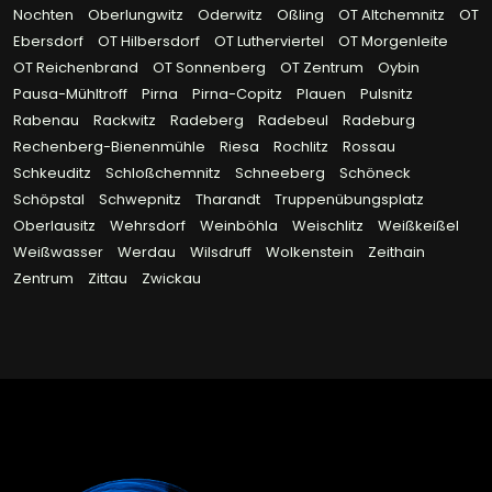
Nochten
Oberlungwitz
Oderwitz
Oßling
OT Altchemnitz
OT
Ebersdorf
OT Hilbersdorf
OT Lutherviertel
OT Morgenleite
OT Reichenbrand
OT Sonnenberg
OT Zentrum
Oybin
Pausa-Mühltroff
Pirna
Pirna-Copitz
Plauen
Pulsnitz
Rabenau
Rackwitz
Radeberg
Radebeul
Radeburg
Rechenberg-Bienenmühle
Riesa
Rochlitz
Rossau
Schkeuditz
Schloßchemnitz
Schneeberg
Schöneck
Schöpstal
Schwepnitz
Tharandt
Truppenübungsplatz
Oberlausitz
Wehrsdorf
Weinböhla
Weischlitz
Weißkeißel
Weißwasser
Werdau
Wilsdruff
Wolkenstein
Zeithain
Zentrum
Zittau
Zwickau