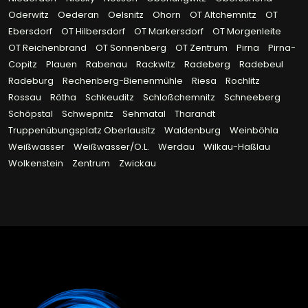
Oderwitz
Oederan
Oelsnitz
Ohorn
OT Altchemnitz
OT
Ebersdorf
OT Hilbersdorf
OT Markersdorf
OT Morgenleite
OT Reichenbrand
OT Sonnenberg
OT Zentrum
Pirna
Pirna-
Copitz
Plauen
Rabenau
Rackwitz
Radeberg
Radebeul
Radeburg
Rechenberg-Bienenmühle
Riesa
Rochlitz
Rossau
Rötha
Schkeuditz
Schloßchemnitz
Schneeberg
Schöpstal
Schwepnitz
Sehmatal
Tharandt
Truppenübungsplatz Oberlausitz
Waldenburg
Weinböhla
Weißwasser
Weißwasser/O.L.
Werdau
Wilkau-Haßlau
Wolkenstein
Zentrum
Zwickau