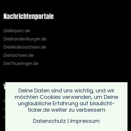
Nachrichtenportale
DieBayern.de
DieBrandenburger.de
DieNiedersachsen.de
DieSachsen.de
DieThueringer.de
Weitere Portale
Deine Daten sind uns wichtig, und wir
möchten Cookies verwenden, um Deine
Blaulicht-Ticker.de
unglaubliche Erfahrung auf blaulicht-
ticker.de weiter zu verbessern
Oberlausitz.holiday
OnlinedatingKompass.de
Datenschutz
|
Impressum