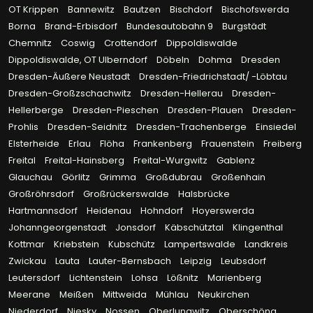
OT Krippen
Bannewitz
Bautzen
Bischdorf
Bischofswerda
Borna
Brand-Erbisdorf
Bundesautobahn 9
Burgstädt
Chemnitz
Coswig
Crottendorf
Dippoldiswalde
Dippoldiswalde, OT Ulberndorf
Döbeln
Dohma
Dresden
Dresden-Äußere Neustadt
Dresden-Friedrichstadt/ -Löbtau
Dresden-Großzschachwitz
Dresden-Hellerau
Dresden-
Hellerberge
Dresden-Pieschen
Dresden-Plauen
Dresden-
Prohlis
Dresden-Seidnitz
Dresden-Trachenberge
Einsiedel
Elsterheide
Erlau
Flöha
Frankenberg
Frauenstein
Freiberg
Freital
Freital-Hainsberg
Freital-Wurgwitz
Gablenz
Glauchau
Görlitz
Grimma
Großdubrau
Großenhain
Großröhrsdorf
Großrückerswalde
Halsbrücke
Hartmannsdorf
Heidenau
Hohndorf
Hoyerswerda
Johanngeorgenstadt
Jonsdorf
Käbschütztal
Klingenthal
Kottmar
Kriebstein
Kubschütz
Lampertswalde
Landkreis
Zwickau
Lauta
Lauter-Bernsbach
Leipzig
Leubsdorf
Leutersdorf
Lichtenstein
Lohsa
Lößnitz
Marienberg
Meerane
Meißen
Mittweida
Mühlau
Neukirchen
Niederdorf
Niesky
Nossen
Oberlungwitz
Oberschöna