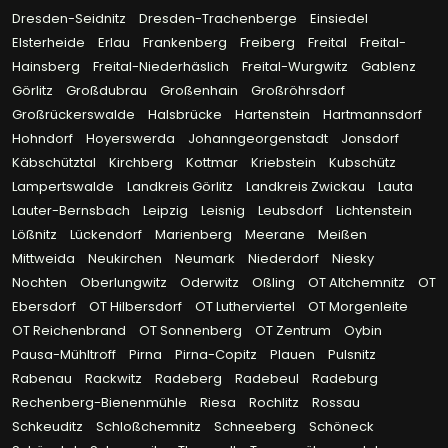
Dresden-Seidnitz
Dresden-Trachenberge
Einsiedel
Elsterheide
Erlau
Frankenberg
Freiberg
Freital
Freital-
Hainsberg
Freital-Niederhäslich
Freital-Wurgwitz
Gablenz
Görlitz
Großdubrau
Großenhain
Großröhrsdorf
Großrückerswalde
Halsbrücke
Hartenstein
Hartmannsdorf
Hohndorf
Hoyerswerda
Johanngeorgenstadt
Jonsdorf
Käbschütztal
Kirchberg
Kottmar
Kriebstein
Kubschütz
Lampertswalde
Landkreis Görlitz
Landkreis Zwickau
Lauta
Lauter-Bernsbach
Leipzig
Leisnig
Leubsdorf
Lichtenstein
Lößnitz
Lückendorf
Marienberg
Meerane
Meißen
Mittweida
Neukirchen
Neumark
Niederdorf
Niesky
Nochten
Oberlungwitz
Oderwitz
Oßling
OT Altchemnitz
OT
Ebersdorf
OT Hilbersdorf
OT Lutherviertel
OT Morgenleite
OT Reichenbrand
OT Sonnenberg
OT Zentrum
Oybin
Pausa-Mühltroff
Pirna
Pirna-Copitz
Plauen
Pulsnitz
Rabenau
Rackwitz
Radeberg
Radebeul
Radeburg
Rechenberg-Bienenmühle
Riesa
Rochlitz
Rossau
Schkeuditz
Schloßchemnitz
Schneeberg
Schöneck