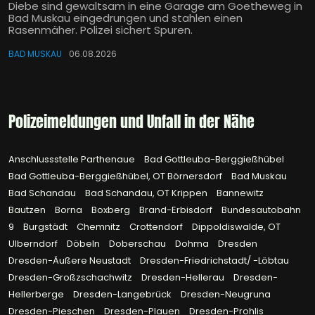
Diebe sind gewaltsam in eine Garage am Goetheweg in
Bad Muskau eingedrungen und stahlen einen
Rasenmäher. Polizei sichert Spuren.
BAD MUSKAU
06.08.2026
Polizeimeldungen und Unfall in der Nähe
Anschlussstelle Parthenaue
Bad Gottleuba-Berggießhübel
Bad Gottleuba-Berggießhübel, OT Börnersdorf
Bad Muskau
Bad Schandau
Bad Schandau, OT Krippen
Bannewitz
Bautzen
Borna
Boxberg
Brand-Erbisdorf
Bundesautobahn
9
Burgstädt
Chemnitz
Crottendorf
Dippoldiswalde, OT
Ulberndorf
Döbeln
Doberschau
Dohma
Dresden
Dresden-Äußere Neustadt
Dresden-Friedrichstadt/ -Löbtau
Dresden-Großzschachwitz
Dresden-Hellerau
Dresden-
Hellerberge
Dresden-Langebrück
Dresden-Neugruna
Dresden-Pieschen
Dresden-Plauen
Dresden-Prohlis