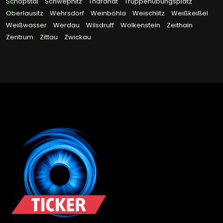
Schöpstal
Schwepnitz
Tharandt
Truppenübungsplatz
Oberlausitz
Wehrsdorf
Weinböhla
Weischlitz
Weißkeißel
Weißwasser
Werdau
Wilsdruff
Wolkenstein
Zeithain
Zentrum
Zittau
Zwickau