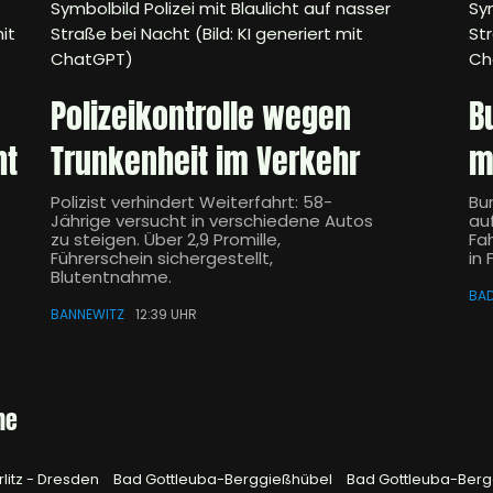
Symbolbild Polizei mit Blaulicht auf nasser
Sym
it
Straße bei Nacht (Bild: KI generiert mit
Str
ChatGPT)
Ch
Polizeikontrolle wegen
B
ht
Trunkenheit im Verkehr
m
Polizist verhindert Weiterfahrt: 58-
Bu
Jährige versucht in verschiedene Autos
au
zu steigen. Über 2,9 Promille,
Fa
Führerschein sichergestellt,
in
Blutentnahme.
BAD
BANNEWITZ
12:39 UHR
he
rlitz - Dresden
Bad Gottleuba-Berggießhübel
Bad Gottleuba-Berg