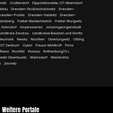
nitz
Crottendorf
Dippoldiswalde, OT Ulberndorf
öbtau
Dresden-Großzschachwitz
Dresden-
resden-Prohlis
Dresden-Seidnitz
Dresden-
Hainsberg
Freital-Niederhäslich
Freital-Wurgwitz
Hohndorf
Hoyerswerda
Johanngeorgenstadt
Landkreis Zwickau
Landkreise Bautzen und Görlitz
Neumark
Niesky
Nochten
Oberlungwitz
Oßling
OT Zentrum
Oybin
Pausa-Mühltroff
Pirna
Riesa
Rochlitz
Rossau
Rothenburg/O.L.
latz Oberlausitz
Wehrsdorf
Weinböhla
u
Zwönitz
Weitere Portale