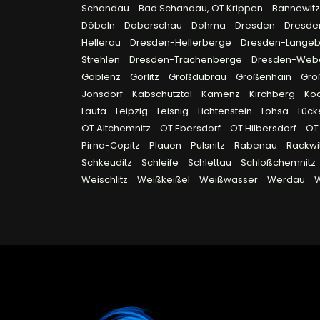
Schandau
Bad Schandau, OT Krippen
Bannewit
Döbeln
Doberschau
Dohma
Dresden
Dresde
Hellerau
Dresden-Hellerberge
Dresden-Lange
Strehlen
Dresden-Trachenberge
Dresden-Webe
Gablenz
Görlitz
Großdubrau
Großenhain
Gro
Jonsdorf
Käbschütztal
Kamenz
Kirchberg
Ko
Lauta
Leipzig
Leisnig
Lichtenstein
Lohsa
Lück
OT Altchemnitz
OT Ebersdorf
OT Hilbersdorf
OT 
Pirna-Copitz
Plauen
Pulsnitz
Rabenau
Rackwi
Schkeuditz
Schleife
Schlettau
Schloßchemnitz
Weischlitz
Weißkeißel
Weißwasser
Werdau
W