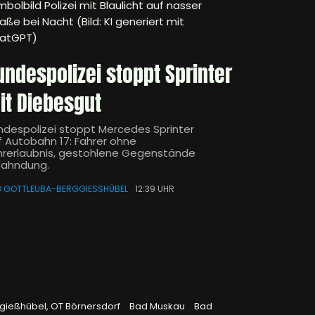
bolbild Polizei mit Blaulicht auf nasser
aße bei Nacht (Bild: KI generiert mit
atGPT)
undespolizei stoppt Sprinter
it Diebesgut
ndespolizei stoppt Mercedes Sprinter
f Autobahn 17: Fahrer ohne
hrerlaubnis, gestohlene Gegenstände
 Fahndung.
 GOTTLEUBA-BERGGIESSHÜBEL
12:39 UHR
gießhübel, OT Börnersdorf
Bad Muskau
Bad