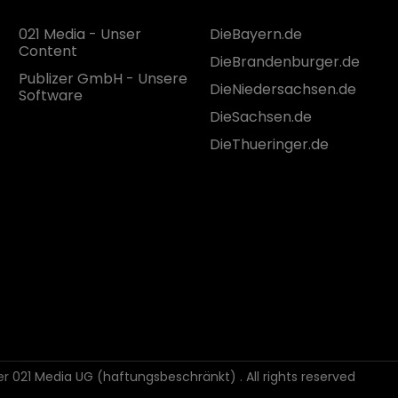
021 Media - Unser
DieBayern.de
Content
DieBrandenburger.de
Publizer GmbH - Unsere
DieNiedersachsen.de
Software
DieSachsen.de
DieThueringer.de
der 021 Media UG (haftungsbeschränkt)
. All rights reserved