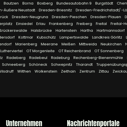
z
Bautzen
Borna
Boxberg
Bundesautobahn 9
Burgstädt
Chem
n-Äußere Neustadt
Dresden-Briesnitz
Dresden-Friedrichstadt/ -L
brück
Dresden-Neugruna
Dresden-Pieschen
Dresden-Plauen
D
rplatz
Einsiedel
Erlau
Frankenberg
Freiberg
Freital
Freital-
ßrückerswalde
Halsbrücke
Hartenstein
Hartha
Hartmannsdorf
dersdorf
Kottmar
Kubschütz
Lampertswalde
Landkreis Görlitz
endorf
Marienberg
Meerane
Meißen
Mittweida
Neukirchen
Lutherviertel
OT Morgenleite
OT Reichenbrand
OT Sonnenberg
tz
Radeberg
Radebeul
Radeburg
Rechenberg-Bienenmühle
Schneeberg
Schöneck
Schwepnitz
Tharandt
Truppenübungsp
ilsdruff
Wilthen
Wolkenstein
Zeithain
Zentrum
Zittau
Zwicka
Unternehmen
Nachrichtenportale