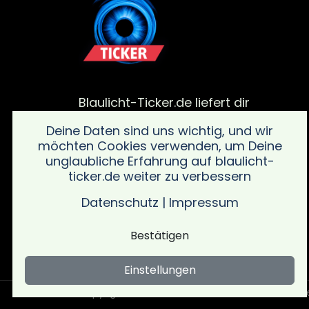
Blaulicht-Ticker.de liefert dir
aktuelle Meldungen von
Deine Daten sind uns wichtig, und wir
Polizei, Feuerwehr und von
möchten Cookies verwenden, um Deine
Rettungsdiensteinsätze. Bleib
unglaubliche Erfahrung auf blaulicht-
informiert über alle wichtigen
ticker.de weiter zu verbessern
Vorfälle in deiner Region mit
schnellen und verlässlichen
Datenschutz
|
Impressum
Updates sowie wichtigen
Sicherheitsinformationen.
Bestätigen
Einstellungen
Copyright © Blaulicht Ticker 2026 .
Ein Service 