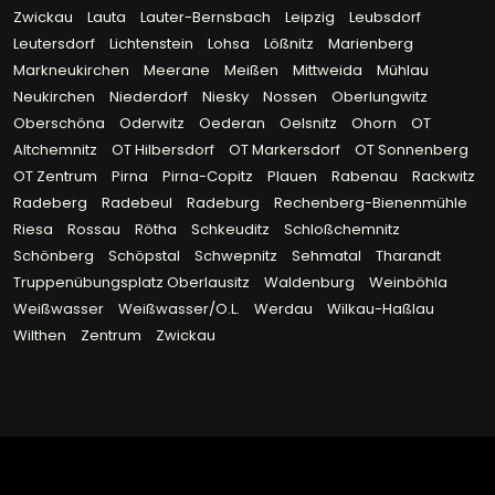
Zwickau
Lauta
Lauter-Bernsbach
Leipzig
Leubsdorf
Leutersdorf
Lichtenstein
Lohsa
Lößnitz
Marienberg
Markneukirchen
Meerane
Meißen
Mittweida
Mühlau
Neukirchen
Niederdorf
Niesky
Nossen
Oberlungwitz
Oberschöna
Oderwitz
Oederan
Oelsnitz
Ohorn
OT
Altchemnitz
OT Hilbersdorf
OT Markersdorf
OT Sonnenberg
OT Zentrum
Pirna
Pirna-Copitz
Plauen
Rabenau
Rackwitz
Radeberg
Radebeul
Radeburg
Rechenberg-Bienenmühle
Riesa
Rossau
Rötha
Schkeuditz
Schloßchemnitz
Schönberg
Schöpstal
Schwepnitz
Sehmatal
Tharandt
Truppenübungsplatz Oberlausitz
Waldenburg
Weinböhla
Weißwasser
Weißwasser/O.L.
Werdau
Wilkau-Haßlau
Wilthen
Zentrum
Zwickau