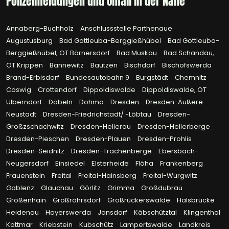
Polizeimeldungen und Unfall in der Nähe
Annaberg-Buchholz
Anschlussstelle Parthenaue
Augustusburg
Bad Gottleuba-Berggießhübel
Bad Gottleuba-
Berggießhübel, OT Börnersdorf
Bad Muskau
Bad Schandau,
OT Krippen
Bannewitz
Bautzen
Bischdorf
Bischofswerda
Brand-Erbisdorf
Bundesautobahn 9
Burgstädt
Chemnitz
Coswig
Crottendorf
Dippoldiswalde
Dippoldiswalde, OT
Ulberndorf
Döbeln
Dohma
Dresden
Dresden-Äußere
Neustadt
Dresden-Friedrichstadt/ -Löbtau
Dresden-
Großzschachwitz
Dresden-Hellerau
Dresden-Hellerberge
Dresden-Pieschen
Dresden-Plauen
Dresden-Prohlis
Dresden-Seidnitz
Dresden-Trachenberge
Ebersbach-
Neugersdorf
Einsiedel
Elsterheide
Flöha
Frankenberg
Frauenstein
Freital
Freital-Hainsberg
Freital-Wurgwitz
Gablenz
Glauchau
Görlitz
Grimma
Großdubrau
Großenhain
Großröhrsdorf
Großrückerswalde
Halsbrücke
Heidenau
Hoyerswerda
Jonsdorf
Käbschütztal
Klingenthal
Kottmar
Kriebstein
Kubschütz
Lampertswalde
Landkreis