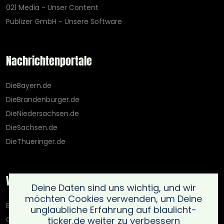
021 Media - Unser Content
Publizer GmbH - Unsere Software
Nachrichtenportale
DieBayern.de
DieBrandenburger.de
DieNiedersachsen.de
DieSachsen.de
DieThueringer.de
Weitere Portale
Deine Daten sind uns wichtig, und wir
möchten Cookies verwenden, um Deine
Blaulicht-Ticker.de
unglaubliche Erfahrung auf blaulicht-
ticker.de weiter zu verbessern
Oberlausitz.holiday