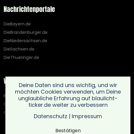
Nachrichtenportale
DieBayern.de
DieBrandenburger.de
DieNiedersachsen.de
DieSachsen.de
DieThueringer.de
Weitere Portale
Deine Daten sind uns wichtig, und wir
möchten Cookies verwenden, um Deine
Blaulicht-Ticker.de
unglaubliche Erfahrung auf blaulicht-
ticker.de weiter zu verbessern
Oberlausitz.holiday
OnlinedatingKompass.de
Datenschutz
|
Impressum
Bestätigen