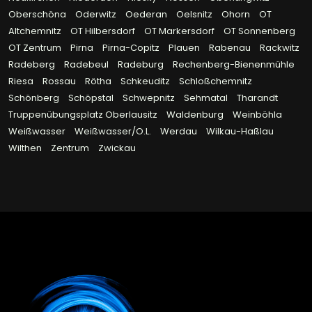
Oberschöna
Oderwitz
Oederan
Oelsnitz
Ohorn
OT
Altchemnitz
OT Hilbersdorf
OT Markersdorf
OT Sonnenberg
OT Zentrum
Pirna
Pirna-Copitz
Plauen
Rabenau
Rackwitz
Radeberg
Radebeul
Radeburg
Rechenberg-Bienenmühle
Riesa
Rossau
Rötha
Schkeuditz
Schloßchemnitz
Schönberg
Schöpstal
Schwepnitz
Sehmatal
Tharandt
Truppenübungsplatz Oberlausitz
Waldenburg
Weinböhla
Weißwasser
Weißwasser/O.L.
Werdau
Wilkau-Haßlau
Wilthen
Zentrum
Zwickau