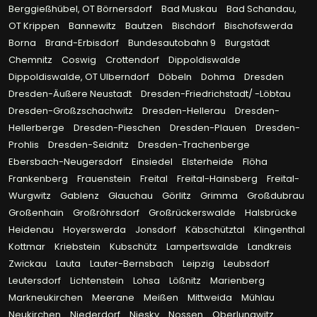
Berggießhübel, OT Börnersdorf
Bad Muskau
Bad Schandau,
OT Krippen
Bannewitz
Bautzen
Bischdorf
Bischofswerda
Borna
Brand-Erbisdorf
Bundesautobahn 9
Burgstädt
Chemnitz
Coswig
Crottendorf
Dippoldiswalde
Dippoldiswalde, OT Ulberndorf
Döbeln
Dohma
Dresden
Dresden-Äußere Neustadt
Dresden-Friedrichstadt/ -Löbtau
Dresden-Großzschachwitz
Dresden-Hellerau
Dresden-
Hellerberge
Dresden-Pieschen
Dresden-Plauen
Dresden-
Prohlis
Dresden-Seidnitz
Dresden-Trachenberge
Ebersbach-Neugersdorf
Einsiedel
Elsterheide
Flöha
Frankenberg
Frauenstein
Freital
Freital-Hainsberg
Freital-
Wurgwitz
Gablenz
Glauchau
Görlitz
Grimma
Großdubrau
Großenhain
Großröhrsdorf
Großrückerswalde
Halsbrücke
Heidenau
Hoyerswerda
Jonsdorf
Käbschütztal
Klingenthal
Kottmar
Kriebstein
Kubschütz
Lampertswalde
Landkreis
Zwickau
Lauta
Lauter-Bernsbach
Leipzig
Leubsdorf
Leutersdorf
Lichtenstein
Lohsa
Lößnitz
Marienberg
Markneukirchen
Meerane
Meißen
Mittweida
Mühlau
Neukirchen
Niederdorf
Niesky
Nossen
Oberlungwitz