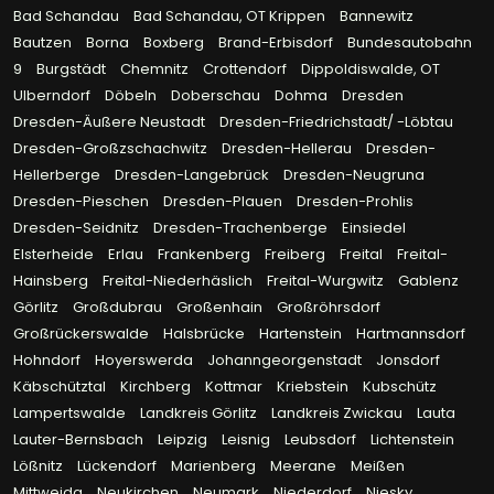
Bad Schandau
Bad Schandau, OT Krippen
Bannewitz
Bautzen
Borna
Boxberg
Brand-Erbisdorf
Bundesautobahn
9
Burgstädt
Chemnitz
Crottendorf
Dippoldiswalde, OT
Ulberndorf
Döbeln
Doberschau
Dohma
Dresden
Dresden-Äußere Neustadt
Dresden-Friedrichstadt/ -Löbtau
Dresden-Großzschachwitz
Dresden-Hellerau
Dresden-
Hellerberge
Dresden-Langebrück
Dresden-Neugruna
Dresden-Pieschen
Dresden-Plauen
Dresden-Prohlis
Dresden-Seidnitz
Dresden-Trachenberge
Einsiedel
Elsterheide
Erlau
Frankenberg
Freiberg
Freital
Freital-
Hainsberg
Freital-Niederhäslich
Freital-Wurgwitz
Gablenz
Görlitz
Großdubrau
Großenhain
Großröhrsdorf
Großrückerswalde
Halsbrücke
Hartenstein
Hartmannsdorf
Hohndorf
Hoyerswerda
Johanngeorgenstadt
Jonsdorf
Käbschütztal
Kirchberg
Kottmar
Kriebstein
Kubschütz
Lampertswalde
Landkreis Görlitz
Landkreis Zwickau
Lauta
Lauter-Bernsbach
Leipzig
Leisnig
Leubsdorf
Lichtenstein
Lößnitz
Lückendorf
Marienberg
Meerane
Meißen
Mittweida
Neukirchen
Neumark
Niederdorf
Niesky