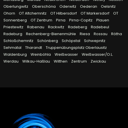
Oberlungwitz
Oberschöna
Oderwitz
Oederan
Oelsnitz
Ohorn
OT Altchemnitz
OT Hilbersdorf
OT Markersdorf
OT
Sonnenberg
OT Zentrum
Pirna
Pirna-Copitz
Plauen
Priestewitz
Rabenau
Rackwitz
Radeberg
Radebeul
Radeburg
Rechenberg-Bienenmühle
Riesa
Rossau
Rötha
Schloßchemnitz
Schönberg
Schöpstal
Schwepnitz
Sehmatal
Tharandt
Truppenübungsplatz Oberlausitz
Waldenburg
Weinböhla
Weißwasser
Weißwasser/O.L.
Werdau
Wilkau-Haßlau
Wilthen
Zentrum
Zwickau