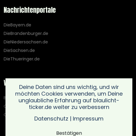
Nachrichtenportale
DieBayern.de
DieBrandenburger.de
DieNiedersachsen.de
DieSachsen.de
DieThueringer.de
Weitere Portale
Deine Daten sind uns wichtig, und wir
möchten Cookies verwenden, um Deine
Blaulicht-Ticker.de
unglaubliche Erfahrung auf blaulicht-
ticker.de weiter zu verbessern
Oberlausitz.holiday
OnlinedatingKompass.de
Datenschutz
|
Impressum
Bestätigen