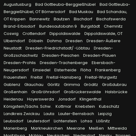
Augustusburg
Bad Gottleuba-Berggießhübel
Bad Gottleuba-
Berggießhübel, OT Börnersdorf
Bad Muskau
Bad Schandau,
OT Krippen
Bannewitz
Bautzen
Bischdorf
Bischofswerda
Brand-Erbisdorf
Bundesautobahn 9
Burgstädt
Chemnitz
Coswig
Crottendorf
Dippoldiswalde
Dippoldiswalde, OT
Ulberndorf
Döbeln
Dohma
Dresden
Dresden-Äußere
Neustadt
Dresden-Friedrichstadt/ -Löbtau
Dresden-
Großzschachwitz
Dresden-Pieschen
Dresden-Plauen
Dresden-Prohlis
Dresden-Trachenberge
Ebersbach-
Neugersdorf
Einsiedel
Elsterheide
Flöha
Frankenberg
Frauenstein
Freital
Freital-Hainsberg
Freital-Wurgwitz
Gablenz
Glauchau
Görlitz
Grimma
Gröditz
Großdubrau
Großenhain
Großröhrsdorf
Großrückerswalde
Halsbrücke
Heidenau
Hoyerswerda
Jonsdorf
Klingenthal
Königstein/Sächs. Schw.
Kottmar
Kriebstein
Kubschütz
Landkreis Zwickau
Lauta
Lauter-Bernsbach
Leipzig
Leubsdorf
Leutersdorf
Lichtenstein
Lohsa
Lößnitz
Marienberg
Markneukirchen
Meerane
Meißen
Mittweida
Moritzburg
Mühlau
Neukirchen
Niederdorf
Niesky
Nossen