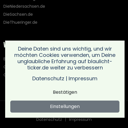
DieNiedersachsen.de
DieSachsen.de
DieThueringer.de
Weitere Portale
Deine Daten sind uns wichtig, und wir
möchten Cookies verwenden, um Deine
Blaulicht-Ticker.de
unglaubliche Erfahrung auf blaulicht-
ticker.de weiter zu verbessern
Oberlausitz.holiday
OnlinedatingKompass.de
Datenschutz
|
Impressum
Bestätigen
Einstellungen
Copyright © Blaulicht Ticker 2026 .
Ein Service der 021 Media
UG (haftungsbeschränkt)
. All rights reserved
Datenschutz
Impressum