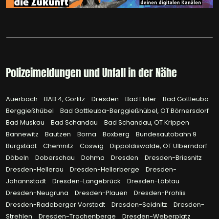
Polizeimeldungen und Unfall in der Nähe
Auerbach
BAB 4, Görlitz - Dresden
Bad Elster
Bad Gottleuba-
Berggießhübel
Bad Gottleuba-Berggießhübel, OT Börnersdorf
Bad Muskau
Bad Schandau
Bad Schandau, OT Krippen
Bannewitz
Bautzen
Borna
Boxberg
Bundesautobahn 9
Burgstädt
Chemnitz
Coswig
Dippoldiswalde, OT Ulberndorf
Döbeln
Doberschau
Dohma
Dresden
Dresden-Briesnitz
Dresden-Hellerau
Dresden-Hellerberge
Dresden-
Johannstadt
Dresden-Langebrück
Dresden-Löbtau
Dresden-Neugruna
Dresden-Plauen
Dresden-Prohlis
Dresden-Radeberger Vorstadt
Dresden-Seidnitz
Dresden-
Strehlen
Dresden-Trachenberge
Dresden-Weberplatz