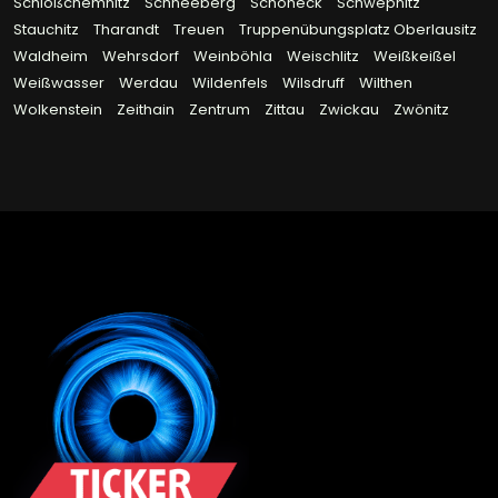
Schloßchemnitz
Schneeberg
Schöneck
Schwepnitz
Stauchitz
Tharandt
Treuen
Truppenübungsplatz Oberlausitz
Waldheim
Wehrsdorf
Weinböhla
Weischlitz
Weißkeißel
Weißwasser
Werdau
Wildenfels
Wilsdruff
Wilthen
Wolkenstein
Zeithain
Zentrum
Zittau
Zwickau
Zwönitz