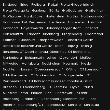
Einsiedel
Erlau
Freiberg
Freital
Freital-Niederhäslich
Freital-Wurgwitz
Gablenz
Görlitz
Großdubrau
Großenhain
Großgrabe
Halsbrücke
Hartenstein
Hartha
Hartmannsdorf
Hartmannsdorf-Reichenau
Heidenau
Hohenstein-Ernstthal
Hohndorf
Hoyerswerda
Johanngeorgenstadt
Jonsdorf
Käbschütztal
Kamenz
Kirchberg
Klingenberg
Kodersdorf
Kottmar
Kubschütz
Lampertswalde
Landkreis Görlitz
Landkreise Bautzen und Görlitz
Lauta
Leipzig
Leisnig
Lichtenau, OT Oberlichtenau, Olbernhau, OT Rothenthal,
Marienberg
Lichtenstein
Lohsa
Lückendorf
Meißen
Mittweida
Moritzburg
Neukirchen
Neumark
Niesky
Nochten
Nossen
Obercunnersdorf
Oßling
OT Ebersdorf
OT Lutherviertel
OT Markersdorf
OT Morgenleite
OT
Reichenbrand
OT Röhrsdorf, Bundesautobahn 4, Erfurt –
Dresden
OT Sonnenberg
OT Zentrum
Oybin
Pausa-
Mühltroff
Pirna
Plauen
Pöhl
Priestewitz
Pulsnitz
Radeberg
Radebeul
Rechenberg-Bienenmühle
Riesa
Rochlitz
Rothenburg/O.L.
Schkeuditz
Schleife
Schlettau