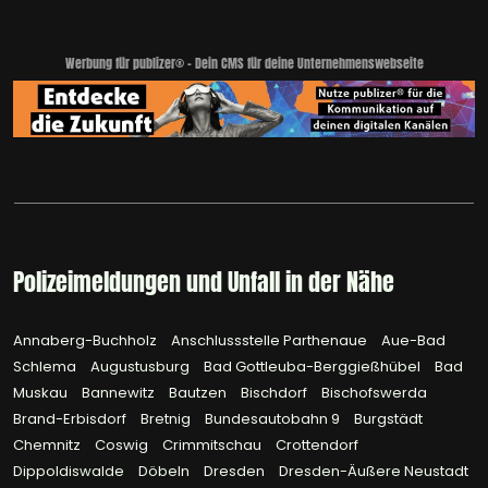
Werbung für publizer® - Dein CMS für deine Unternehmenswebseite
Polizeimeldungen und Unfall in der Nähe
Annaberg-Buchholz
Anschlussstelle Parthenaue
Aue-Bad
Schlema
Augustusburg
Bad Gottleuba-Berggießhübel
Bad
Muskau
Bannewitz
Bautzen
Bischdorf
Bischofswerda
Brand-Erbisdorf
Bretnig
Bundesautobahn 9
Burgstädt
Chemnitz
Coswig
Crimmitschau
Crottendorf
Dippoldiswalde
Döbeln
Dresden
Dresden-Äußere Neustadt