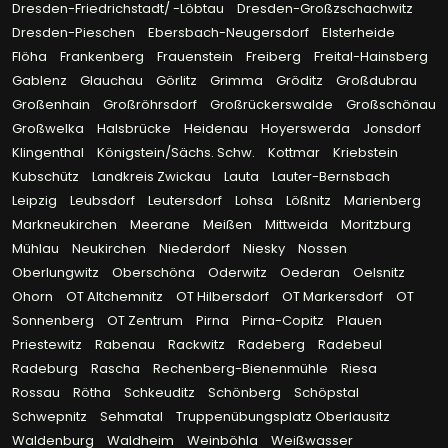
Dresden-Friedrichstadt/ -Löbtau
Dresden-Großzschachwitz
Dresden-Pieschen
Ebersbach-Neugersdorf
Elsterheide
Flöha
Frankenberg
Frauenstein
Freiberg
Freital-Hainsberg
Gablenz
Glauchau
Görlitz
Grimma
Gröditz
Großdubrau
Großenhain
Großröhrsdorf
Großrückerswalde
Großschönau
Großwelka
Halsbrücke
Heidenau
Hoyerswerda
Jonsdorf
Klingenthal
Königstein/Sächs. Schw.
Kottmar
Kriebstein
Kubschütz
Landkreis Zwickau
Lauta
Lauter-Bernsbach
Leipzig
Leubsdorf
Leutersdorf
Lohsa
Lößnitz
Marienberg
Markneukirchen
Meerane
Meißen
Mittweida
Moritzburg
Mühlau
Neukirchen
Niederdorf
Niesky
Nossen
Oberlungwitz
Oberschöna
Oderwitz
Oederan
Oelsnitz
Ohorn
OT Altchemnitz
OT Hilbersdorf
OT Markersdorf
OT
Sonnenberg
OT Zentrum
Pirna
Pirna-Copitz
Plauen
Priestewitz
Rabenau
Rackwitz
Radeberg
Radebeul
Radeburg
Rascha
Rechenberg-Bienenmühle
Riesa
Rossau
Rötha
Schkeuditz
Schönberg
Schöpstal
Schwepnitz
Sehmatal
Truppenübungsplatz Oberlausitz
Waldenburg
Waldheim
Weinböhla
Weißwasser