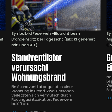
Symbolbild Feuerwehr-Blaulicht beim
Sy
it
Brandeinsatz bei Tageslicht (Bild: KI generiert
Asp
mit ChatGPT)
Ch
Standventilator
G
verursacht
E
Wohnungsbrand
Na
Le
Wi
Ein Standventilator geriet in einer
Bl
Wohnung in Brand. Zwei Personen
verletzten sich vermutlich durch
EIL
Rauchgasintoxikation; Feuerwehr
belüftete.