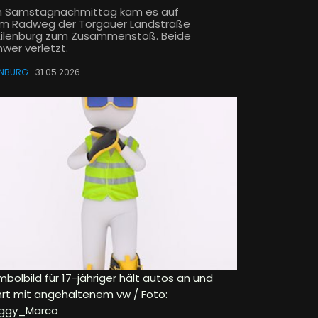
 Samstagnachmittag kam es auf
m Radweg der Torgauer Landstraße
 Eilenburg zum Zusammenstoß. Beide
hwer verletzt.
ENBURG
31.05.2026
bolbild für 17-jähriger hält autos an und
hrt mit angehaltenem vw / Foto:
ggy_Marco