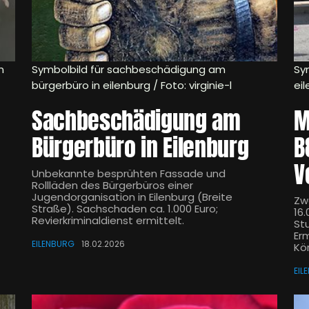
n
Symbolbild für sachbeschädigung am
Sy
bürgerbüro in eilenburg / Foto: virginie-l
ei
Sachbeschädigung am
M
Bürgerbüro in Eilenburg
B
V
Unbekannte besprühten Fassade und
Rollläden des Bürgerbüros einer
Jugendorganisation in Eilenburg (Breite
Zwe
Straße). Sachschaden ca. 1.000 Euro;
16.
Revierkriminaldienst ermittelt.
St
Er
EILENBURG
18.02.2026
Kö
EIL