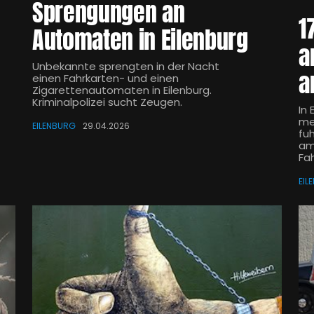
Sprengungen an
1
Automaten in Eilenburg
a
Unbekannte sprengten in der Nacht
a
einen Fahrkarten- und einen
Zigarettenautomaten in Eilenburg.
Kriminalpolizei sucht Zeugen.
In 
me
EILENBURG
29.04.2026
fuh
am
Fah
EIL