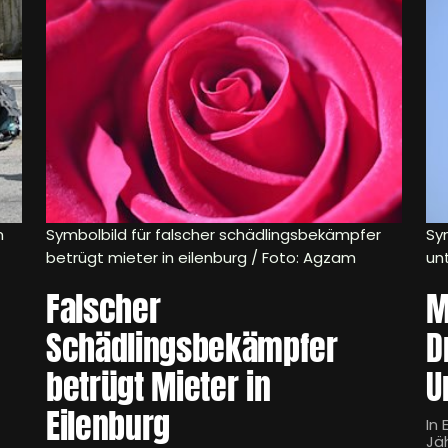
m
Symbolbild für falscher schädlingsbekämpfer
Sy
betrügt mieter in eilenburg / Foto: Agzam
un
Falscher
M
Schädlingsbekämpfer
D
betrügt Mieter in
U
Eilenburg
In
Jä