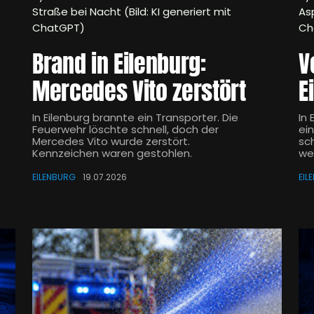
Straße bei Nacht (Bild: KI generiert mit
Asp
ChatGPT)
Ch
Brand in Eilenburg:
V
Mercedes Vito zerstört
E
In Eilenburg brannte ein Transporter. Die
In 
Feuerwehr löschte schnell, doch der
ei
Mercedes Vito wurde zerstört.
sc
Kennzeichen waren gestohlen.
we
EILENBURG
19.07.2026
EIL