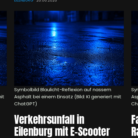
EILENBURG
26.06.2026
Symbolbild Blaulicht-Reflexion auf nassem
Sy
it
Asphalt bei einem Einsatz (Bild: KI generiert mit
Asp
ChatGPT)
Ch
Verkehrsunfall in
F
Eilenburg mit E-Scooter
R