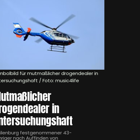
mbolbild für mutmaßlicher drogendealer in
tersuchungshaft / Foto: music4life
utmaßlicher
rogendealer in
ntersuchungshaft
 Eilenburg festgenommener 43-
hriger nach Auffinden von