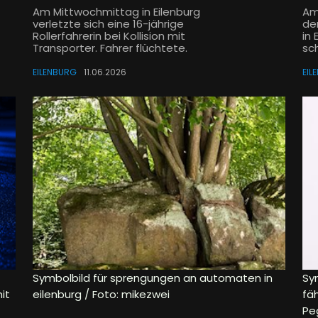
Am Mittwochmittag in Eilenburg
Am
verletzte sich eine 16-jährige
de
Rollerfahrerin bei Kollision mit
in
Transporter. Fahrer flüchtete.
sc
EILENBURG
11.06.2026
EIL
Symbolbild für sprengungen an automaten in
Sym
it
eilenburg / Foto: mikezwei
fä
Pe